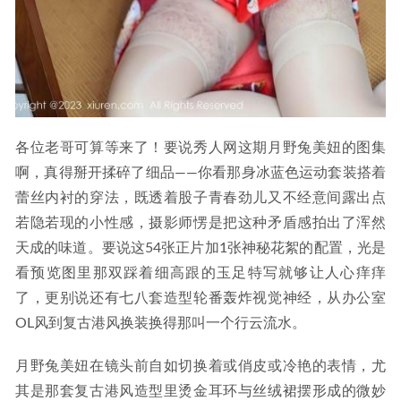
各位老哥可算等来了！要说秀人网这期月野兔美妞的图集
啊，真得掰开揉碎了细品——你看那身冰蓝色运动套装搭着
蕾丝内衬的穿法，既透着股子青春劲儿又不经意间露出点
若隐若现的小性感，摄影师愣是把这种矛盾感拍出了浑然
天成的味道。要说这54张正片加1张神秘花絮的配置，光是
看预览图里那双踩着细高跟的玉足特写就够让人心痒痒
了，更别说还有七八套造型轮番轰炸视觉神经，从办公室
OL风到复古港风换装换得那叫一个行云流水。
月野兔美妞在镜头前自如切换着或俏皮或冷艳的表情，尤
其是那套复古港风造型里烫金耳环与丝绒裙摆形成的微妙