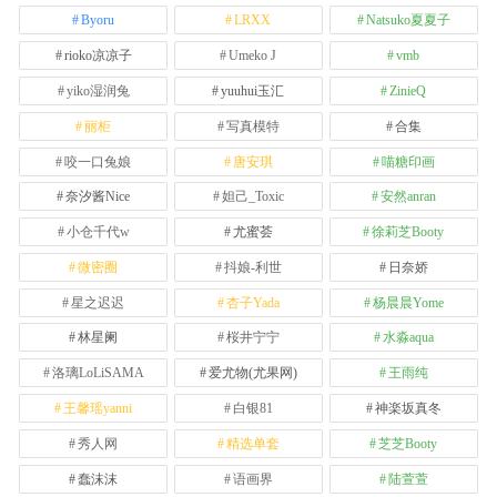
Byoru
LRXX
Natsuko夏夏子
rioko凉凉子
Umeko J
vmb
yiko湿润兔
yuuhui玉汇
ZinieQ
丽柜
写真模特
合集
咬一口兔娘
唐安琪
喵糖印画
奈汐酱Nice
妲己_Toxic
安然anran
小仓千代w
尤蜜荟
徐莉芝Booty
微密圈
抖娘-利世
日奈娇
星之迟迟
杏子Yada
杨晨晨Yome
林星阑
桜井宁宁
水淼aqua
洛璃LoLiSAMA
爱尤物(尤果网)
王雨纯
王馨瑶yanni
白银81
神楽坂真冬
秀人网
精选单套
芝芝Booty
蠢沫沫
语画界
陆萱萱