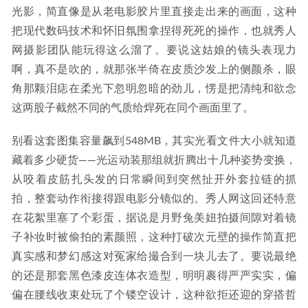
光影，简直像是从老电影胶片里直接走出来的画面，这种
把现代数码技术和怀旧氛围拿捏得死死的操作，也就秀人
网摄影团队能玩得这么溜了。要说这姑娘的镜头表现力
啊，真不是吹的，就那张半倚在皮质沙发上的侧颜杀，眼
角那颗泪痣在柔光下忽明忽暗的劲儿，愣是把清纯和欲念
这两股子截然不同的气质给焊死在同个画面里了。
别看这套图集容量飙到548MB，其实光看文件大小就知道
藏着多少硬货——光运动装那组就折腾出十几种姿势变换，
从咬着皮筋扎头发的日常瞬间到突然扯开外套拉链的抓
拍，整套动作衔接得跟电影分镜似的。秀人网这回还特意
在花絮里塞了个彩蛋，据说是月野兔美妞拍摄间隙对着镜
子补妆时被偷拍的素颜照，这种打破次元壁的操作简直把
真实感和梦幻感这对冤家给撮合到一块儿去了。要说最绝
的还是那套黑色漆皮连体衣造型，明明裹得严严实实，偏
偏在腰线收束处玩了个镂空设计，这种欲拒还迎的穿搭哲