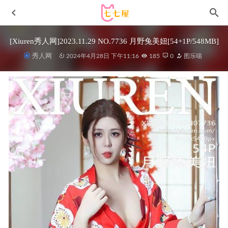
[Xiuren秀人网]2023.11.29 NO.7736 月野兔美妞[54+1P/548MB]
秀人网
2024年4月28日 下午11:16
185
0
图乐喵
果咩酱w – NO.034 小老虎[45P3V-426MB]
2022-09-26
抱走莫子AA – NO.62 未亡人太太[65P13V-2.05G]
2024-06-
11
純愛neko – NO.09 猫耳女仆[55P-121MB]
2026-07-01
[Xiuren秀人网]2025.12.19 NO.11128 妲己
_Toxic[73P/863.88MB]
17天前
[Xiuren秀人网]2025.08.01 NO.10614 金允希