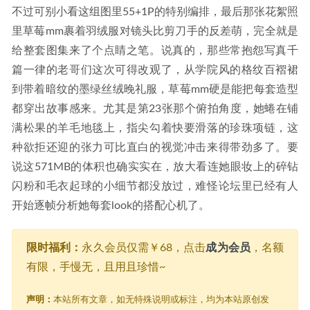
不过可别小看这组图里55+1P的特别编排，最后那张花絮照
里草莓mm裹着羽绒服对镜头比剪刀手的反差萌，完全就是
给整套图集来了个点睛之笔。说真的，那些常抱怨写真千
篇一律的老哥们这次可得改观了，从学院风的格纹百褶裙
到带着暗纹的墨绿丝绒晚礼服，草莓mm硬是能把每套造型
都穿出故事感来。尤其是第23张那个俯拍角度，她蜷在铺
满松果的羊毛地毯上，指尖勾着快要滑落的珍珠项链，这
种欲拒还迎的张力可比直白的视觉冲击来得带劲多了。要
说这571MB的体积也确实实在，放大看连她眼妆上的碎钻
闪粉和毛衣起球的小细节都没放过，难怪论坛里已经有人
开始逐帧分析她每套look的搭配心机了。
限时福利：
永久会员仅需￥68，点击
成为会员
，名额
有限，手慢无，且用且珍惜~
声明：
本站所有文章，如无特殊说明或标注，均为本站原创发