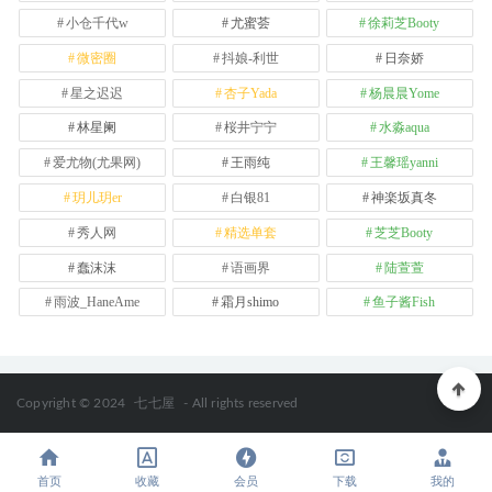
小仓千代w
尤蜜荟
徐莉芝Booty
微密圈
抖娘-利世
日奈娇
星之迟迟
杏子Yada
杨晨晨Yome
林星阑
桜井宁宁
水淼aqua
爱尤物(尤果网)
王雨纯
王馨瑶yanni
玥儿玥er
白银81
神楽坂真冬
秀人网
精选单套
芝芝Booty
蠢沫沫
语画界
陆萱萱
雨波_HaneAme
霜月shimo
鱼子酱Fish
Copyright © 2024
七七屋
- All rights reserved
首页
收藏
会员
下载
我的