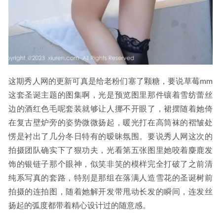
这期秀人网的更新可真是给老粉们塞了颗糖，要说草莓mm
这套圣诞主题的图集啊，光是预览图里那件镶着雪纺蕾丝
边的酒红色毛呢套装就够让人挪不开眼了，裙摆随着她倚
在复古壁炉旁的姿势微微扬起，暖光打在高筒袜的褶皱处
愣是衬出了几分冬日特有的暧昧氛围。要说秀人网这次的
拍摄团队确实下了狠功夫，光看第五张图里她咬着麋鹿发
饰的银链子那个眼神，似笑非笑的模样完全打破了之前清
纯系写真的套路，特别是那组在落满人造雪花的圣诞树前
拍摄的连拍图，随着她解开发带甩动长发的瞬间，连发丝
扬起的弧度都带着精心设计过的随意感。