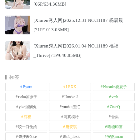
[66P/634.36MB]
[Xiuren秀人网]2025.12.31 NO.11187 杨晨晨
[71P/1013.03MB]
[Xiuren秀人网]2026.01.04 NO.11189 福福
_Thrive[71P/640.85MB]
标签
Byoru
LRXX
Natsuko夏夏子
rioko凉凉子
Umeko J
vmb
yiko湿润兔
yuuhui玉汇
ZinieQ
丽柜
写真模特
合集
咬一口兔娘
唐安琪
喵糖印画
奈汐酱Nice
妲己_Toxic
安然anran