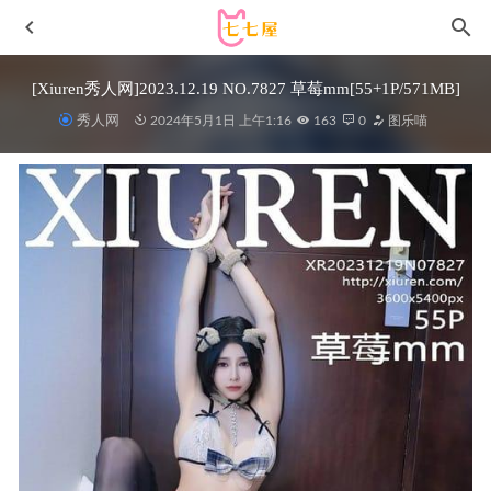
[Xiuren秀人网]2023.12.19 NO.7827 草莓mm[55+1P/571MB]
秀人网
2024年5月1日 上午1:16
163
0
图乐喵
秀人网 – 2021.03.09 VOL.3182 九月生_[47+1P400M]
2022-
12-13
过期米线线喵 – NO.166 水手 [20P-125MB]
2025-12-04
鱼子酱Fish – NO.244 月影纱[120P-1.19GB]
2026-02-01
汪知子 – NO.06 观察柠檬[41P-316MB]
2022-10-11
[XIUREN秀人网]2021.12.21 VOL.4365 美桃酱[80+1P／
736MB]
2022-12-25