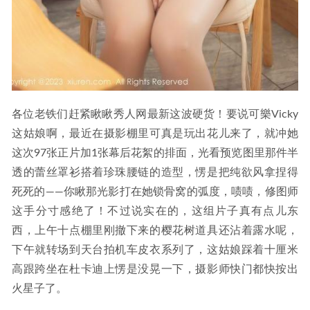
各位老铁们赶紧瞅瞅秀人网最新这波硬货！要说可樂Vicky
这姑娘啊，最近在摄影棚里可真是玩出花儿来了，就冲她
这次97张正片加1张幕后花絮的排面，光看预览图里那件半
透的蕾丝罩衫搭着珍珠腰链的造型，愣是把纯欲风拿捏得
死死的——你瞅那光影打在她锁骨窝的弧度，啧啧，修图师
这手分寸感绝了！不过说实在的，这组片子真有点儿东
西，上午十点棚里刚撤下来的樱花树道具还沾着露水呢，
下午就转场到天台拍机车皮衣系列了，这姑娘踩着十厘米
高跟跨坐在杜卡迪上愣是没晃一下，摄影师快门都快按出
火星子了。