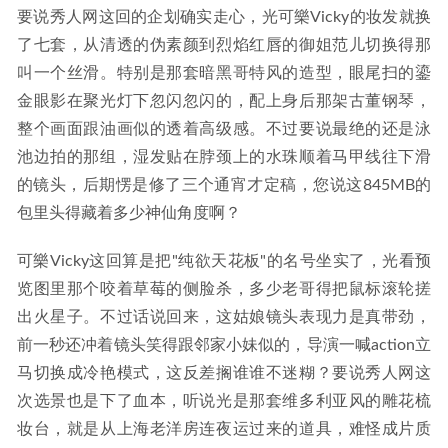
要说秀人网这回的企划确实走心，光可樂Vicky的妆发就换
了七套，从清透的伪素颜到烈焰红唇的御姐范儿切换得那
叫一个丝滑。特别是那套暗黑哥特风的造型，眼尾扫的鎏
金眼影在聚光灯下忽闪忽闪的，配上身后那架古董钢琴，
整个画面跟油画似的透着高级感。不过要说最绝的还是泳
池边拍的那组，湿发贴在脖颈上的水珠顺着马甲线往下滑
的镜头，后期愣是修了三个通宵才定稿，您说这845MB的
包里头得藏着多少神仙角度啊？
可樂Vicky这回算是把"纯欲天花板"的名号坐实了，光看预
览图里那个咬着草莓的侧脸杀，多少老哥得把鼠标滚轮搓
出火星子。不过话说回来，这姑娘镜头表现力是真带劲，
前一秒还冲着镜头笑得跟邻家小妹似的，导演一喊action立
马切换成冷艳模式，这反差搁谁谁不迷糊？要说秀人网这
次选景也是下了血本，听说光是那套维多利亚风的雕花梳
妆台，就是从上海老洋房连夜运过来的道具，难怪成片质