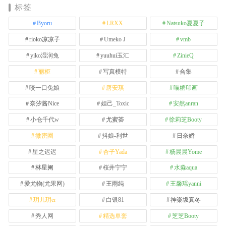
标签
Byoru
LRXX
Natsuko夏夏子
rioko凉凉子
Umeko J
vmb
yiko湿润兔
yuuhui玉汇
ZinieQ
丽柜
写真模特
合集
咬一口兔娘
唐安琪
喵糖印画
奈汐酱Nice
妲己_Toxic
安然anran
小仓千代w
尤蜜荟
徐莉芝Booty
微密圈
抖娘-利世
日奈娇
星之迟迟
杏子Yada
杨晨晨Yome
林星阑
桜井宁宁
水淼aqua
爱尤物(尤果网)
王雨纯
王馨瑶yanni
玥儿玥er
白银81
神楽坂真冬
秀人网
精选单套
芝芝Booty