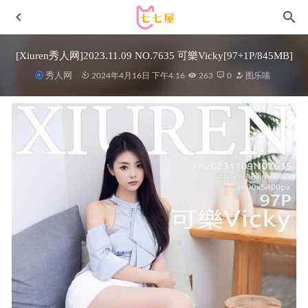
[Xiuren秀人网]2023.11.09 NO.7635 可樂Vicky[97+1P/845MB]
秀人网
2024年4月16日 下午4:16
263
0
图乐喵
[Ugirls尤果网]爱尤物 2021.11.12 No.2213 葛征Model[35P]
2023-01-20
秀人网 – 2020.09.24 VOL.2598 美七MIA[46+1P497M]
2022-
12-03
日奈娇 –NO.030 束缚魅魔[100P5V/1.12GB]
2022-05-06
[Ugirls尤果网]爱尤物专辑 NO.2905 密语 萌汉药baby[35P]
2025-09-18