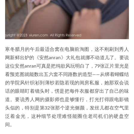
寒冬腊月的午后最适合窝在电脑前淘图，这不刚刷到秀人
网新鲜出炉的《安然anran》大礼包就挪不动道儿了。要说
这位安然anran可真是把纯欲风玩明白了，79张正片里光是
看预览图就能数出五六套不同路数的造型——从绑着蝴蝶结
的学院风针织衫到薄纱若隐若现的闺房私服，她那双会说
话的眼睛盯着镜头时，愣是把每件衣服都穿出了自己的味
道。要说秀人网的摄影师也是够懂行，打光打得跟电影镜
头似的，特别是第32张那个逆光侧颜，发丝儿都在空气里
泛着金光，这种细节处理难怪能圈住老司机们的硬盘空
间。