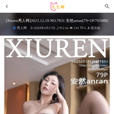
[Xiuren秀人网]2023.12.19 NO.7831 安然anran[79+1P/705MB]
秀人网
2024年4月17日 上午2:16
154
0
图乐喵
[Xiuren秀人网]2025.05.23 NO.10317 林若凡F[77+1P/724MB]
2025-12-14
神楽坂真冬 –NO.098 飘飘欲仙 [75P/213MB]
2022-05-06
KenKen けん研 – 053 [Fantia] 2023年7月[197P1V-874M]
2023-08-25
[Xiuren秀人网]2022.11.01 NO.5791 张思允Nice[70+1P／
497MB]
2023-05-09