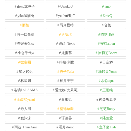
rioko凉凉子
Umeko J
vmb
yiko湿润兔
yuuhui玉汇
ZinieQ
丽柜
写真模特
合集
咬一口兔娘
唐安琪
喵糖印画
奈汐酱Nice
妲己_Toxic
安然anran
小仓千代w
尤蜜荟
徐莉芝Booty
微密圈
抖娘-利世
日奈娇
星之迟迟
杏子Yada
杨晨晨Yome
林星阑
桜井宁宁
水淼aqua
洛璃LoLiSAMA
爱尤物(尤果网)
王雨纯
王馨瑶yanni
白银81
神楽坂真冬
秀人网
精选单套
芝芝Booty
蠢沫沫
语画界
陆萱萱
雨波_HaneAme
霜月shimo
鱼子酱Fish