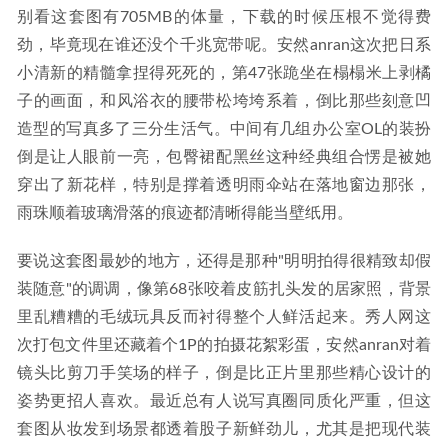
别看这套图有705MB的体量，下载的时候压根不觉得费
劲，毕竟现在谁还没个千兆宽带呢。安然anran这次把日系
小清新的精髓拿捏得死死的，第47张跪坐在榻榻米上剥橘
子的画面，和风浴衣的腰带松垮垮系着，倒比那些刻意凹
造型的写真多了三分生活气。中间有几组办公室OL的装扮
倒是让人眼前一亮，包臀裙配黑丝这种经典组合愣是被她
穿出了新花样，特别是撑着透明雨伞站在落地窗边那张，
雨珠顺着玻璃滑落的痕迹都清晰得能当壁纸用。
要说这套图最妙的地方，还得是那种"明明拍得很精致却假
装随意"的调调，像第68张咬着皮筋扎头发的居家照，背景
里乱糟糟的毛绒玩具反而衬得整个人鲜活起来。秀人网这
次打包文件里还藏着个1P的拍摄花絮彩蛋，安然anran对着
镜头比剪刀手笑场的样子，倒是比正片里那些精心设计的
姿势更招人喜欢。最近总有人说写真圈同质化严重，但这
套图从妆发到场景都透着股子新鲜劲儿，尤其是把现代装