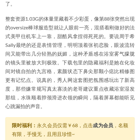
了。
整套资源1.03G的体量里藏着不少彩蛋，像第88张突然出现
的oversize棒球服造型就让人眼前一亮，混搭着刚做好的法
式美甲往机车上一靠，甜酷风拿捏得死死的。要说周于希
Sally最绝的还是表情管理，明明顶着张初恋脸，眼波流转
间又能带出几分轻熟的妩媚，这种矛盾感在浴室雾气朦胧
的镜头里被放大到极致。下载包里的隐藏福利是她在化妆
间对镜自拍的九宫格，素颜状态下鼻尖那颗小痣比精修图
更有记忆点。说真的，秀人网这套图把氛围感玩出了新高
度，那些嫌常规写真太寡淡的老哥建议重点收藏浴室湿发
那组，水珠顺着脖颈滑进衣领的瞬间，隔着屏幕都能听见
心跳漏拍的声音。
限时福利：
永久会员仅需￥68，点击
成为会员
，名额
有限，手慢无，且用且珍惜~