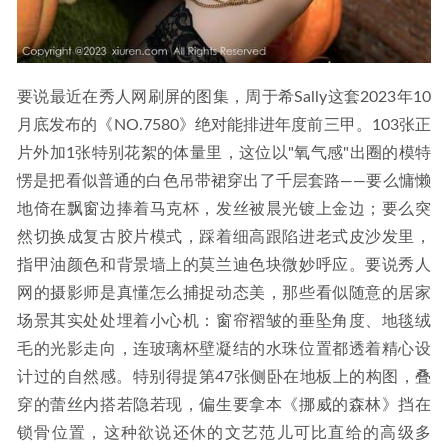
要说最近在秀人网刷屏的图集，周于希Sally这套2023年10
月底发布的《NO.7580》绝对能排进年度前三甲。103张正
片外加1张特别花絮的体量里，这位以"氧气感"出圈的模特
愣是把看似普通的白色吊带裙穿出了千层套路——要么慵懒
地倚在飘窗边捧着马克杯，发丝被晨光镀上金边；要么突
然切换成复古胶片模式，踩着细高跟陷进老式皮沙发里，
指甲油颜色和背景墙上的莫兰迪色块微妙呼应。要说秀人
网的摄影师是真懂怎么捕捉动态美，那些看似随意的居家
场景其实处处埋着小心机：窗帘褶皱的垂坠角度、地毯绒
毛的光影走向，连玻璃杯壁凝结的水珠位置都透着精心设
计过的自然感。特别得提第47张侧卧在地板上的构图，叠
穿的蕾丝内搭若隐若现，偏生要拿本《挪威的森林》挡在
锁骨位置，这种欲说还休的文艺范儿可比直给的高级多