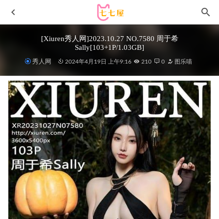
[Xiuren秀人网]2023.10.27 NO.7580 周于希
Sally[103+1P/1.03GB]
秀人网
2024年4月19日 上午9:16
210
0
图乐喵
Bomi (보미) – NO.67 [Loozy] Girlgroup Yanos (+S.Ver) [90P-
1.84GB]
2023-05-05
仙女月 – NO.005 喜多川泳装[29P-416MB]
2022-09-18
雯妹不讲道理 – NO.109 出租屋 [45P-522MB]
2025-04-10
[Xiuren秀人网]2024.11.27 NO.9509 方子萱[80+1P/924MB]
2025-05-17
[微密圈]刘雅萌 –御姐性感[32P-77MB]
2023-03-27