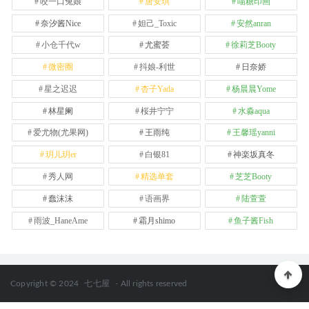
咬一口兔娘
唐安琪
喵糖印画
奈汐酱Nice
妲己_Toxic
安然anran
小仓千代w
尤蜜荟
徐莉芝Booty
微密圈
抖娘-利世
日奈娇
星之迟迟
杏子Yada
杨晨晨Yome
林星阑
桜井宁宁
水淼aqua
爱尤物(尤果网)
王雨纯
王馨瑶yanni
玥儿玥er
白银81
神楽坂真冬
秀人网
精选单套
芝芝Booty
蠢沫沫
语画界
陆萱萱
雨波_HaneAme
霜月shimo
鱼子酱Fish
Copyright © 2024
七七屋
- All rights reserved