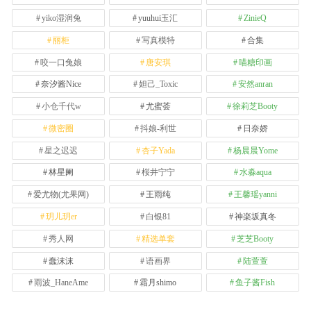
yiko湿润兔
yuuhui玉汇
ZinieQ
丽柜
写真模特
合集
咬一口兔娘
唐安琪
喵糖印画
奈汐酱Nice
妲己_Toxic
安然anran
小仓千代w
尤蜜荟
徐莉芝Booty
微密圈
抖娘-利世
日奈娇
星之迟迟
杏子Yada
杨晨晨Yome
林星阑
桜井宁宁
水淼aqua
爱尤物(尤果网)
王雨纯
王馨瑶yanni
玥儿玥er
白银81
神楽坂真冬
秀人网
精选单套
芝芝Booty
蠢沫沫
语画界
陆萱萱
雨波_HaneAme
霜月shimo
鱼子酱Fish