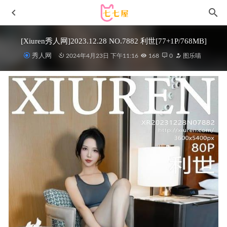
[Xiuren秀人网]2023.12.28 NO.7882 利世[77+1P/768MB]
秀人网
2024年4月23日 下午11:16
168
0
图乐喵
鱼子酱Fish – 锦绣性感[110P-1.20GB]
2023-04-13
雨波_HaneAme – NO.370 长离[42P-318MB]
2025-01-17
[Xiuren秀人网]2025.05.19 NO.10293 乔安娜[48+1P/509MB]
2025-12-08
[XIAOYU语画界]2022.06.24 VOL.806 杨晨晨Yome[101+1P
／892MB]
2023-01-21
Nyako喵子 – NO.070 诱拐本 [265P2V-1.31G]
2024-07-03