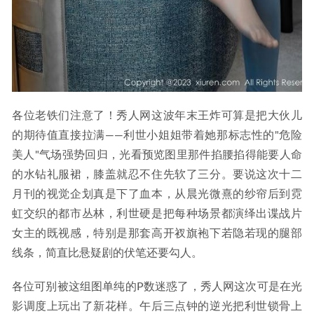
各位老铁们注意了！秀人网这波年末王炸可算是把大伙儿
的期待值直接拉满——利世小姐姐带着她那标志性的"危险
美人"气场强势回归，光看预览图里那件掐腰掐得能要人命
的水钻礼服裙，膝盖就忍不住先软了三分。要说这次十二
月刊的视觉企划真是下了血本，从晨光微熹的纱帘后到霓
虹交织的都市丛林，利世硬是把每种场景都演绎出谍战片
女主的既视感，特别是那套高开衩旗袍下若隐若现的腿部
线条，简直比悬疑剧的伏笔还要勾人。
各位可别被这组图单纯的P数迷惑了，秀人网这次可是在光
影调度上玩出了新花样。午后三点钟的逆光把利世锁骨上