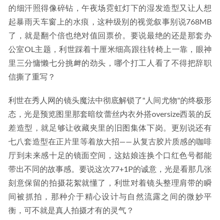
的细汗照得像碎钻，午夜场霓虹灯下的湿发造型又让人想
起暴雨天车窗上的水痕，这种级别的视觉叙事别说768MB
了，就是翻个倍也绝对值回票价。要说最绝的还是那套办
公室OL主题，利世踩着十厘米细高跟往转椅上一靠，眼神
里三分慵懒七分挑衅的劲头，哪个打工人看了不得把辞职
信撕了重写？
利世在秀人网的镜头魔法中彻底解锁了"人间尤物"的终极形
态，光是预览图里那套暗纹蕾丝内衣外搭oversize西装的反
差造型，就足够让收藏夹里的旧图集体下岗。更别说还有
七八套造型在正片里等着放大招——从复古胶片质感的咖啡
厅到未来感十足的镜面空间，这姑娘连换个口红色号都能
带出不同的故事感。要说这次77+1P的诚意，光是看那几张
刻意保留的拍摄花絮就懂了，利世对着镜头整理肩带的瞬
间被抓拍，那种介于精心设计与自然流露之间的微妙平
衡，可不就是真人拍摄才有的灵气？