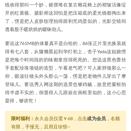
线收得那叫一个妙，裙摆堆在复古雕花椅上的褶皱活像绽
开的红蔷薇。摄影师这回怕是把压箱底的柔光镜都掏出来
了，愣是把人皮肤纹理拍得跟剥壳鸡蛋似的，光影交错间
透着股子暖烘烘的暧昧劲儿。
要说这761MB的体量真不是白给的，86张正片里光换装就
得有七八套，从慵懒晨起到华灯初上，杏子Yada这姑娘愣
是把每个时间段的韵味都拿捏得死死的。您说这黑色蕾丝
手套配珍珠项链的造型，乍看老气吧？可人家脖颈那么一
仰，眼波往镜头外头那么一荡，愣是把老物件儿穿出了摩
登味儿。要说秀人网这期的选景也够鸡贼，故意把窗框拍
得半虚不实的，倒显得人儿跟嵌在画框里似的，这小心思
耍得，够讲究！
限时福利：
永久会员仅需￥68，点击
成为会员
，名额
有限，手慢无，且用且珍惜~