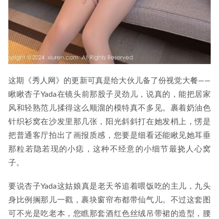
这期《秀人网》的更新可真是给大伙儿备了份视觉大餐——
瞅瞅杏子Yada在镜头前那股子灵劲儿，说真的，能把居家
风和轻熟范儿揉得这么顺溜的模特真不多见。裹着奶油色
针织衫窝在沙发里那几张，阳光斜斜打在她发梢上，愣是
把普通客厅拍出了画报质感，您要是细看还能瞅见她耳垂
那粒若隐若现的小痣，这种不经意的小细节最挠人心窝
子。
要说杏子Yada这姑娘真是老天爷追着喂饭吃的主儿，九头
身比例搁那儿一戳，裹块窗帘布都带仙气儿。不过这套图
可不光是吃老本，您瞧那套酒红色丝绒吊带裙的造型，腰