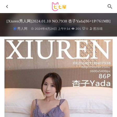
[Xiuren秀人网]2024.01.10 NO.7938 杏子Yada[86+1P/761MB]
秀人网
2024年4月24日 上午9:16
201
0
图乐喵
洛璃LoLiSAMA – NO.39 魔女莉莉丝 [74P-917MB]
2023-04-
13
ROSI写真 – 2015.07.25 NO.1325[39+1P11M]
2022-11-07
甜美可爱日奈娇独角兽兵装在哪能看？黄豆粉猫娘资源
2023-06-23
[Xiuren秀人网]2022.11.03 NO.5803 程程程-[81+1P／552MB]
2023-05-16