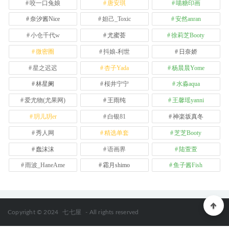
咬一口兔娘
唐安琪
喵糖印画
奈汐酱Nice
妲己_Toxic
安然anran
小仓千代w
尤蜜荟
徐莉芝Booty
微密圈
抖娘-利世
日奈娇
星之迟迟
杏子Yada
杨晨晨Yome
林星阑
桜井宁宁
水淼aqua
爱尤物(尤果网)
王雨纯
王馨瑶yanni
玥儿玥er
白银81
神楽坂真冬
秀人网
精选单套
芝芝Booty
蠢沫沫
语画界
陆萱萱
雨波_HaneAme
霜月shimo
鱼子酱Fish
Copyright © 2024
七七屋
- All rights reserved