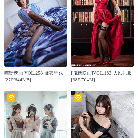
喵糖映画 VOL.258 麻衣穹妹
[喵糖映画]VOL.183 大凤礼服
[27P/644MB]
[38P/704M]