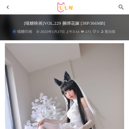
[喵糖映画]VOL.229 捆绑花嫁 [38P/366MB]
喵糖印画
2023年1月27日 上午3:16
271
0
图乐喵
[Xiuren秀人网]2025.05.27 NO.10333 安然
anran[80+1P/882MB]
2025-12-18
雨波_HaneAme – NO.433 原創-眼鏡女友·秋日毛衣[31P-
182MB]
2025-12-04
[Xiuren秀人网]2023.03.31 NO.6508 laura阿姣[67+1P／
533MB]
2023-06-22
Byoru – NO.283 海贼王 妮可·罗宾[83P30V-3.38GB]
2026-