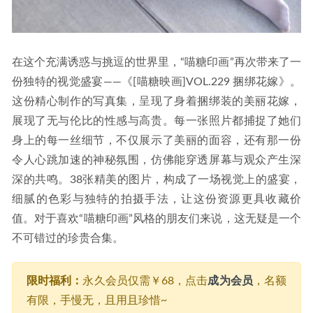
在这个充满诱惑与挑逗的世界里，“喵糖印画”再次带来了一
份独特的视觉盛宴——《[喵糖映画]VOL.229 捆绑花嫁》。
这份精心制作的写真集，呈现了身着捆绑装的美丽花嫁，
展现了无与伦比的性感与高贵。每一张照片都捕捉了她们
身上的每一丝细节，不仅展示了美丽的面容，还有那一份
令人心跳加速的神秘氛围，仿佛能穿透屏幕与观众产生深
深的共鸣。38张精美的图片，构成了一场视觉上的盛宴，
细腻的色彩与独特的拍摄手法，让这份资源更具收藏价
值。对于喜欢“喵糖印画”风格的朋友们来说，这无疑是一个
不可错过的珍贵合集。
限时福利：
永久会员仅需￥68，点击
成为会员
，名额
有限，手慢无，且用且珍惜~