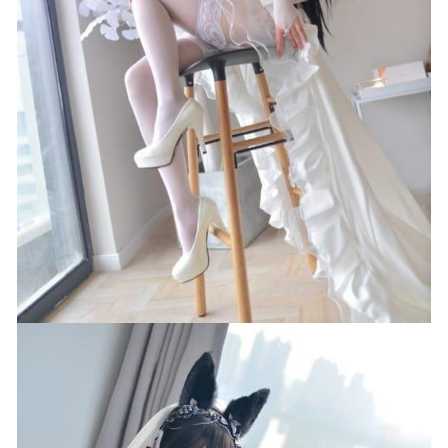
04-14
Byoru – NO.138 Alice [24P-184M]
2023-09-10