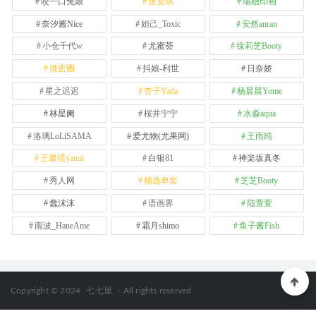
咬一口兔娘
唐安琪
喵糖印画
奈汐酱Nice
妲己_Toxic
安然anran
小仓千代w
尤蜜荟
徐莉芝Booty
微密圈
抖娘-利世
日奈娇
星之迟迟
杏子Yada
杨晨晨Yome
林星阑
桜井宁宁
水淼aqua
洛璃LoLiSAMA
爱尤物(尤果网)
王雨纯
王馨瑶yanni
白银81
神楽坂真冬
秀人网
精选单套
芝芝Booty
蠢沫沫
语画界
陆萱萱
雨波_HaneAme
霜月shimo
鱼子酱Fish
Copyright © 2024
七七屋
- All rights reserved