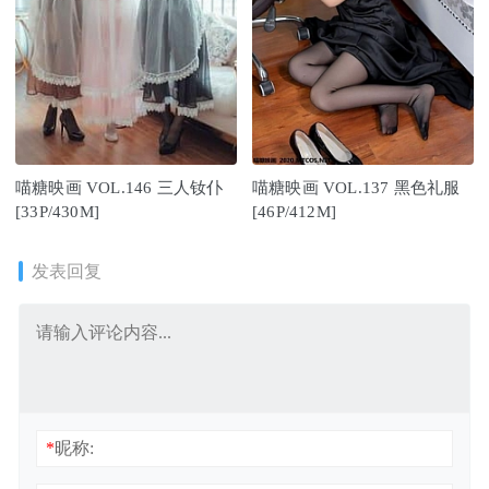
喵糖映画 VOL.146 三人钕仆
喵糖映画 VOL.137 黑色礼服
[33P/430M]
[46P/412M]
发表回复
*
昵称: