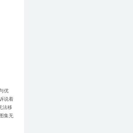
与优
诉说着
无法移
图集无