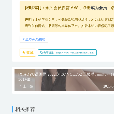
限时福利：
永久会员仅需￥68，点击
成为会员
，
声明：
本站所有文章，如无特殊说明或标注，均为本站原创
容到任何网站、书籍等各类媒体平台。如若本站内容侵犯了
爱尤物(尤果网)
收藏
分享链接：https://www.775t.com/1655061.html
[XIAOYU语画界]2022.04.07 VOL.752 王馨瑶yanni[67+
501MB]
上一篇
2023-0
相关推荐