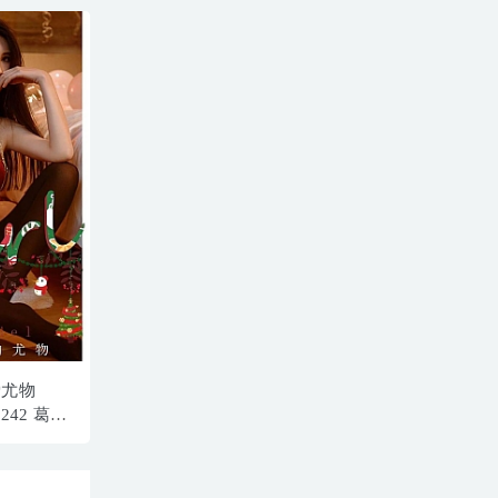
]爱尤物
.2242 葛征