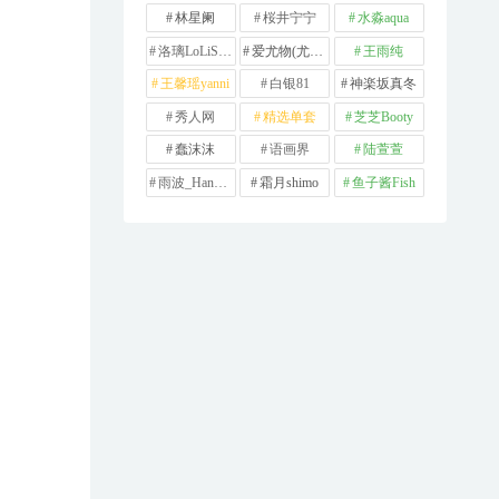
林星阑
桜井宁宁
水淼aqua
洛璃LoLiSAMA
爱尤物(尤果网)
王雨纯
王馨瑶yanni
白银81
神楽坂真冬
秀人网
精选单套
芝芝Booty
蠢沫沫
语画界
陆萱萱
雨波_HaneAme
霜月shimo
鱼子酱Fish