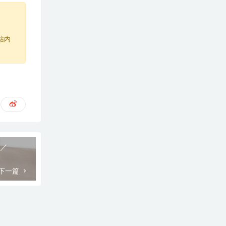
站内
P／
下一篇