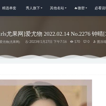
精选单套
秀人旗下
其他名站
🔥微密
必看说
irls尤果网]爱尤物 2022.02.14 No.2276 钟晴[
爱尤物(尤果网)
2023年1月27日 下午7:16
170
0
图乐
秀人网]2022.09.07 VOL.5553 顾楚楚Maily[96+1P／933MB]
2023-0
– 写真图片合集【持续更新中】
2022-11-07
O.353《船长》 [300P2V-3.26GB]
2025-04-10
019.12.31 Vol.247 恩率babe[52P136M]
2022-11-07
人网]2024.09.20 NO.9183 允爾[70+1P/581MB]
2025-04-10