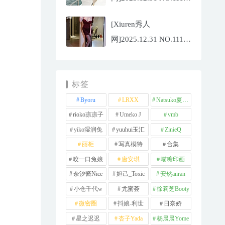
夏冰冰[77P/807.88MB]
[Xiuren秀人
网]2025.12.31 NO.11181
甜妮[81P/984.42MB]
标签
Byoru
LRXX
Natsuko夏夏子
rioko凉凉子
Umeko J
vmb
yiko湿润兔
yuuhui玉汇
ZinieQ
丽柜
写真模特
合集
咬一口兔娘
唐安琪
喵糖印画
奈汐酱Nice
妲己_Toxic
安然anran
小仓千代w
尤蜜荟
徐莉芝Booty
微密圈
抖娘-利世
日奈娇
星之迟迟
杏子Yada
杨晨晨Yome