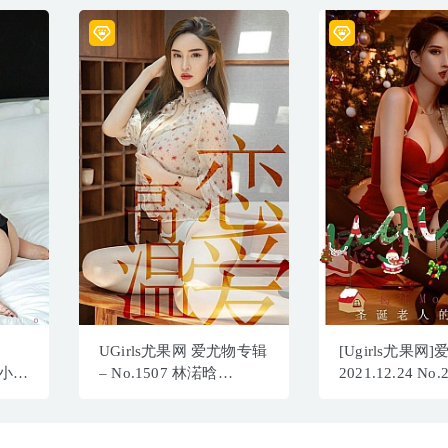
UGirls尤果网 爱尤物专辑
[Ugirls尤果网
1 小雨
– No.1507 林渃晗
2021.12.24 No
[35P33M]
Model