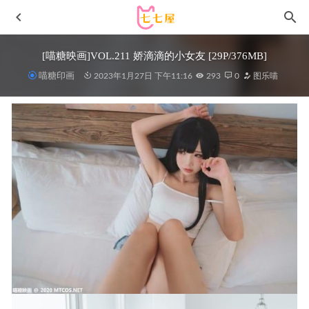
[喵糖映画]VOL.211 娇滴滴的小女友 [29P/376MB]
喵糖印画
2023年1月27日 下午11:16
293
0
图乐喵
[XIAOYU语画界]2022.01.26 VOL.705 小海臀Rena[60+1P／
498MB]
2023-01-30
[Xiuren秀人网]2022.12.05 NO.5952 江真真[106+1P／739MB]
2023-04-11
[微密圈]脸红Dearie – 8.8[17P-19MB]
2025-08-14
[YouMi尤蜜荟]2022.05.26 VOL.795 尤妮丝Egg[60+1P／
426MB]
2023-01-28