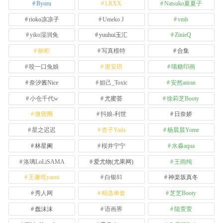
Byoru
LRXX
Natsuko夏夏子
rioko凉凉子
Umeko J
vmb
yiko湿润兔
yuuhui玉汇
ZinieQ
丽柜
写真模特
合集
咬一口兔娘
唐安琪
喵糖印画
奈汐酱Nice
妲己_Toxic
安然anran
小仓千代w
尤蜜荟
徐莉芝Booty
微密圈
抖娘-利世
日奈娇
星之迟迟
杏子Yada
杨晨晨Yome
林星阑
桜井宁宁
水淼aqua
洛璃LoLiSAMA
爱尤物(尤果网)
王雨纯
王馨瑶yanni
白银81
神楽坂真冬
秀人网
精选单套
芝芝Booty
蠢沫沫
语画界
陆萱萱