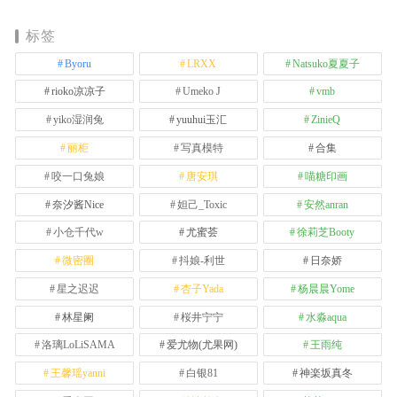
标签
Byoru
LRXX
Natsuko夏夏子
rioko凉凉子
Umeko J
vmb
yiko湿润兔
yuuhui玉汇
ZinieQ
丽柜
写真模特
合集
咬一口兔娘
唐安琪
喵糖印画
奈汐酱Nice
妲己_Toxic
安然anran
小仓千代w
尤蜜荟
徐莉芝Booty
微密圈
抖娘-利世
日奈娇
星之迟迟
杏子Yada
杨晨晨Yome
林星阑
桜井宁宁
水淼aqua
洛璃LoLiSAMA
爱尤物(尤果网)
王雨纯
王馨瑶yanni
白银81
神楽坂真冬