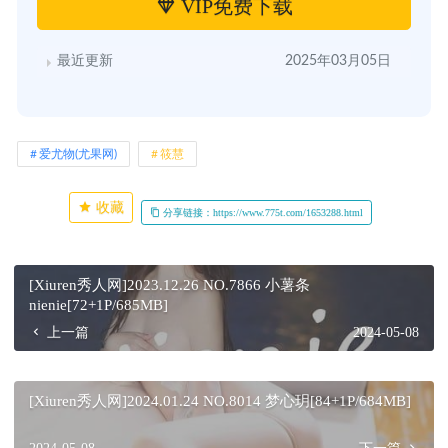
VIP免费下载
最近更新
2025年03月05日
爱尤物(尤果网)
筱慧
收藏
分享链接：https://www.775t.com/1653288.html
[Xiuren秀人网]2023.12.26 NO.7866 小薯条
nienie[72+1P/685MB]
上一篇
2024-05-08
[Xiuren秀人网]2024.01.24 NO.8014 梦心玥[84+1P/684MB]