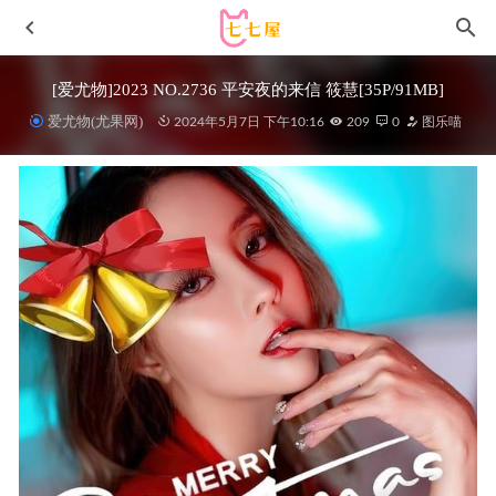
[爱尤物]2023 NO.2736 平安夜的来信 筱慧[35P/91MB]
爱尤物(尤果网)
2024年5月7日 下午10:16
209
0
图乐喵
[XIUREN秀人网]2022.01.24 VOL.4506 唐安琪[88+1P／
752MB]
2022-12-31
雪晴Astra – NO.090 蕾姆猫猫[13P-106MB]
2025-12-18
日奈娇 – NO.068 海梦兔子内衣 [35P-141MB]
2023-05-14
美媛馆 – 2018.09.14 Vol.316 徐微微mia[71+1P135M]
2022-
11-07
布丁大法 – N8琉璃果冻 [40P3V-964MB]
2022-12-29