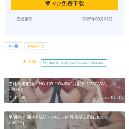
VIP免费下载
最近更新
2025年03月06日
小樱
精选单套
收藏
分享链接：https://www.775t.com/1653037.html
雯妹不讲道理 – NO.103 2024年09月舰长 [165P28V-
699MB]
上一篇
2025-01-31
星澜是澜澜叫澜妹呀 – NO.35 继母的朋友们[118P1V-
1.49GB]