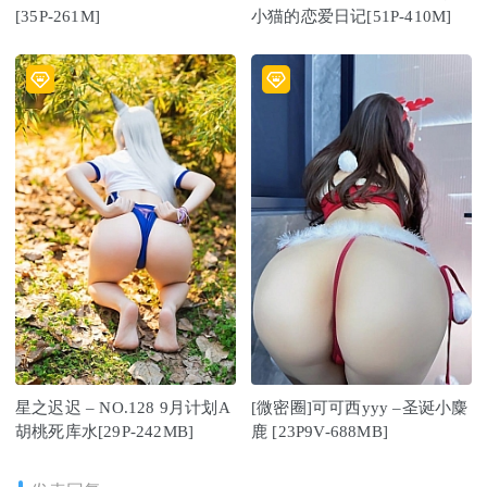
[35P-261M]
小猫的恋爱日记[51P-410M]
星之迟迟 – NO.128 9月计划A
[微密圈]可可西yyy –圣诞小麋
胡桃死库水[29P-242MB]
鹿 [23P9V-688MB]