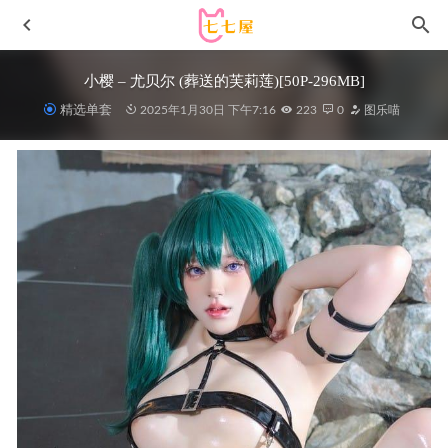
小樱 – 尤贝尔 (葬送的芙莉莲)[50P-296MB]
精选单套
2025年1月30日 下午7:16
223
0
图乐喵
小酥酱 –NO.03 黑猫[40P/1V/117MB]
2022-05-06
嗲囡囡 – 2015.11.14 VOL.015 陸芷翊lucia[43P346M]
2022-
11-07
疯猫ss – NO.168 2024年二月限定 瑜伽服 卡芙卡 [58P-
844MB]
2024-08-12
雨波_HaneAme – NO.452 Original_Devil Maid _偷心惡魔女
僕 影片 [11V-413MB]
2026-04-14