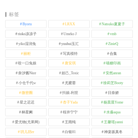
标签
Byoru
LRXX
Natsuko夏夏子
rioko凉凉子
Umeko J
vmb
yiko湿润兔
yuuhui玉汇
ZinieQ
丽柜
写真模特
合集
咬一口兔娘
唐安琪
喵糖印画
奈汐酱Nice
妲己_Toxic
安然anran
小仓千代w
尤蜜荟
徐莉芝Booty
微密圈
抖娘-利世
日奈娇
星之迟迟
杏子Yada
杨晨晨Yome
林星阑
桜井宁宁
水淼aqua
爱尤物(尤果网)
王雨纯
王馨瑶yanni
玥儿玥er
白银81
神楽坂真冬