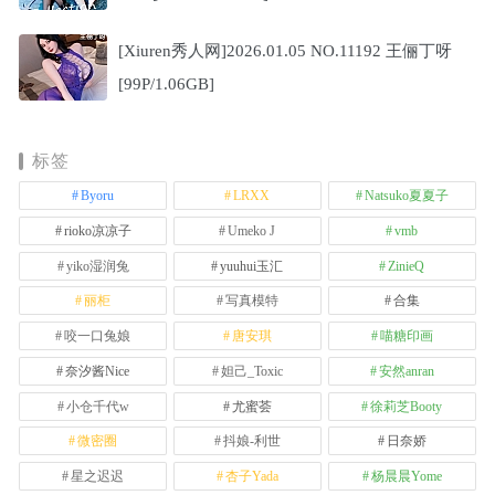
[Xiuren秀人网]2026.01.05 NO.11192 王俪丁呀
[99P/1.06GB]
标签
Byoru
LRXX
Natsuko夏夏子
rioko凉凉子
Umeko J
vmb
yiko湿润兔
yuuhui玉汇
ZinieQ
丽柜
写真模特
合集
咬一口兔娘
唐安琪
喵糖印画
奈汐酱Nice
妲己_Toxic
安然anran
小仓千代w
尤蜜荟
徐莉芝Booty
微密圈
抖娘-利世
日奈娇
星之迟迟
杏子Yada
杨晨晨Yome