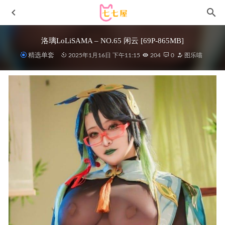
洛璃LoLiSAMA – NO.65 闲云 [69P-865MB]
精选单套
2025年1月16日 下午11:15
204
0
图乐喵
尤物馆 – 2019.07.18 VOL.151 艾小青[51+1P167M]
2022-11-
11
[Xiuren秀人网]2022.12.23 NO.6037 鱼子酱Fish[81+1P／
629MB]
2023-04-19
Natsuko夏夏子 – NO.65 玛奇玛护士 [72P-563MB]
2025-03-
28
桜井宁宁 – NO.099 电玩春丽[60P-1.19G]
2024-04-02