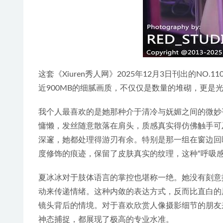
这套《Xiuren秀人网》2025年12月3日刊出的N
近900MB的细腻画质，不仅仅是数量的堆砌，更是
我个人最喜欢的是她那种介于清冷与妩媚之间的微妙
慵懒，发丝随意散落在肩头，质感真实得仿佛触手可
深邃，她都处理得游刃有余。特别是那一组在窗边回
度修饰的痕迹，保留了皮肤真实的纹理，这种“呼吸
夏冰冰对于肢体语言的掌控也堪称一绝。她没有刻意
动来传递情绪。这种内敛的表达方式，反而比直白的
镜头背后的情境。对于喜欢欣赏人像摄影细节的朋友
神态捕捉，都展现了极高的专业水准。