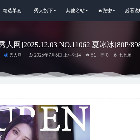
精选单套
秀人旗下
其他名站
🔥微密
必看说
n秀人网]2025.12.03 NO.11062 夏冰冰[80P/89
秀人网
2026年7月6日 上午9:14
51
0
七七屋
允熙baby – 珍珠蜜桃少女系列[23P5V-40MB]
2025-02-26
 NO.132 雪糕小姐 [75P-185MB]
2022-12-24
宝妹纸 –酒店浴室大胆放开[55P6V-483M]
2023-09-10
Chunli Street Fighter [38P+15V／1.02GB]
2026-06-15
人网]2023.10.24 NO.7551 小泡芙winna[50+1P/458MB]
2024-03-09