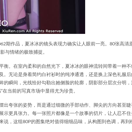
O.11062期作品，夏冰冰的镜头表现力确实让人眼前一亮。80张高清
光影与情绪的极致捕捉。
平衡。在室内柔和的自然光下，夏冰冰的眼神流转间带着一种不
及。无论是身着简约白衬衫时的纯净通透，还是换上深色礼服后
眸的瞬间，光线恰好勾勒出她侧脸的轮廓，阴影部分层次分明，
感”在当前的写真市场中显得尤为珍贵。
摆出夸张的姿势，而是通过细微的手部动作、脚尖的方向甚至睫
展示更具张力。每一张照片都像是一个故事的切片，让人忍不住
来说，这组80P的图集绝对值得细细品味，从构图到色调，再到