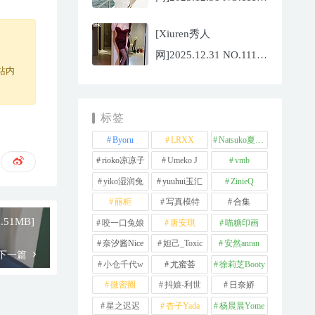
夏冰冰[77P/807.88MB]
[Xiuren秀人
网]2025.12.31 NO.11181
站内
甜妮[81P/984.42MB]
标签
Byoru
LRXX
Natsuko夏夏子
rioko凉凉子
Umeko J
vmb
yiko湿润兔
yuuhui玉汇
ZinieQ
丽柜
写真模特
合集
.51MB]
咬一口兔娘
唐安琪
喵糖印画
奈汐酱Nice
妲己_Toxic
安然anran
下一篇
小仓千代w
尤蜜荟
徐莉芝Booty
微密圈
抖娘-利世
日奈娇
星之迟迟
杏子Yada
杨晨晨Yome