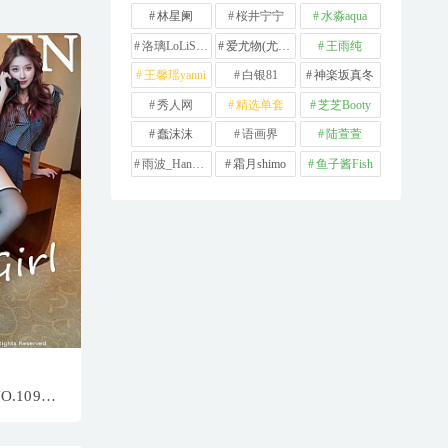
林星阑
桜井宁宁
水淼aqua
洛璃LoLiSAMA
爱尤物(尤果网)
王雨纯
王馨瑶yanni
白银81
神楽坂真冬
秀人网
精选单套
芝芝Booty
蠢沫沫
语画界
陆萱萱
雨波_HaneAme
霜月shimo
鱼子酱Fish
NO.10972
.70MB]