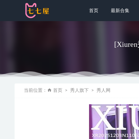
首页
最新合集
[Xiure
[微密圈]黎
当前位置：
首页
秀人旗下
秀人网
神楽坂真冬 –
[微密圈]奶
ZinieQ – 
[Xiuren秀