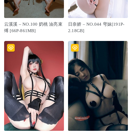
云溪溪 – NO.100 奶桃 油亮束
日奈娇 – NO.044 穹妹[191P-
缚 [66P-861MB]
2.18GB]