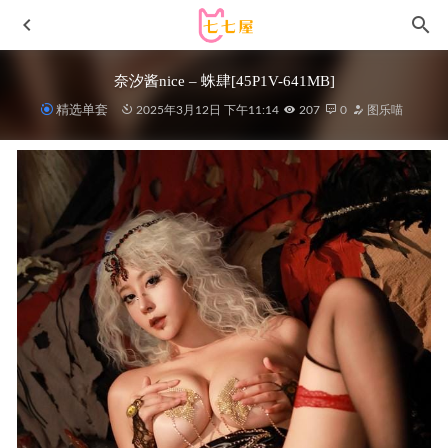
奈汐酱nice – 蛛肆[45P1V-641MB]
精选单套
2025年3月12日 下午11:14
207
0
图乐喵
您的蛋蛋 – NO.035 自拍圣诞斗篷[54P1V-797MB]
2023-02-
07
[Xiuren秀人网]2024.09.23 NO.9191 奶茹[89+1P/898MB]
2025-01-10
无颜小天使wy – NO.24 碧蓝航线-英仙座[27P-330MB]
2025-
09-25
[爱尤物]2023 NO.2769 新年快乐 妮小妖[35P/86MB]
2024-