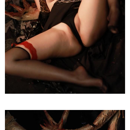
10-28
[微密圈]女刺客 –开档黑丝[12P4V-52M]
2023-10-19