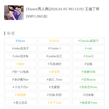
[Xiuren秀人网]2026.01.05 NO.11192 王俪丁呀
[99P/1.06GB]
标签
Byoru
LRXX
Natsuko夏夏子
rioko凉凉子
Umeko J
vmb
yiko湿润兔
yuuhui玉汇
ZinieQ
丽柜
写真模特
合集
咬一口兔娘
唐安琪
喵糖印画
奈汐酱Nice
妲己_Toxic
安然anran
小仓千代w
尤蜜荟
徐莉芝Booty
微密圈
抖娘-利世
日奈娇
星之迟迟
杏子Yada
杨晨晨Yome