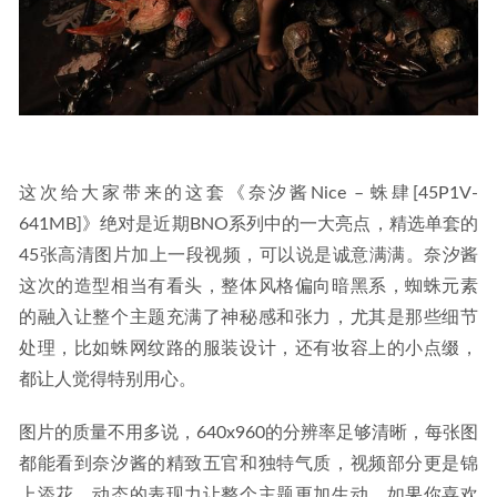
这次给大家带来的这套《奈汐酱Nice – 蛛肆[45P1V-
641MB]》绝对是近期BNO系列中的一大亮点，精选单套的
45张高清图片加上一段视频，可以说是诚意满满。奈汐酱
这次的造型相当有看头，整体风格偏向暗黑系，蜘蛛元素
的融入让整个主题充满了神秘感和张力，尤其是那些细节
处理，比如蛛网纹路的服装设计，还有妆容上的小点缀，
都让人觉得特别用心。
图片的质量不用多说，640x960的分辨率足够清晰，每张图
都能看到奈汐酱的精致五官和独特气质，视频部分更是锦
上添花，动态的表现力让整个主题更加生动。如果你喜欢