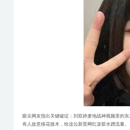
眼尖网友指出关键破绽：刘双婷麦地战神视频里的东
有人故意移花接木，给这位新晋网红泼脏水蹭流量。