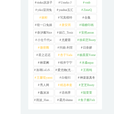
rioko凉凉子
Umeko J
vmb
yiko湿润兔
yuuhui玉汇
ZinieQ
丽柜
写真模特
合集
咬一口兔娘
唐安琪
喵糖印画
奈汐酱Nice
妲己_Toxic
安然anran
小仓千代w
尤蜜荟
徐莉芝Booty
微密圈
抖娘-利世
日奈娇
星之迟迟
杏子Yada
杨晨晨Yome
林星阑
桜井宁宁
水淼aqua
洛璃LoLiSAMA
爱尤物(尤果网)
王雨纯
王馨瑶yanni
白银81
神楽坂真冬
秀人网
精选单套
芝芝Booty
蠢沫沫
语画界
陆萱萱
雨波_HaneAme
霜月shimo
鱼子酱Fish