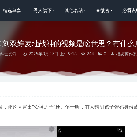
精选单套
秀人旗下
其他名站
🔥微密
必看说
口刘双婷麦地战神的视频是啥意思？有什么
绅士资讯
2025年3月27日 上午9:13
244
0
相思剪作
SAMA – NO.42 九月舰长《维尔梅》[64P-783MB]
2023-04-20
条少女) – 要听话哦[18P-35MB]
2025-08-03
语画界]2023.02.02 VOL.957 徐莉芝Booty[94+1P／601MB]
2023-0
搜，评论区冒出"众神之子"梗。乍一听，有人猜测孩子爹妈身份
 NO.130 万圣节-菊千代换装[119P-762MB]
2022-11-08
 NO.141 危险驾驶[75P2V-190MB]
2023-04-09