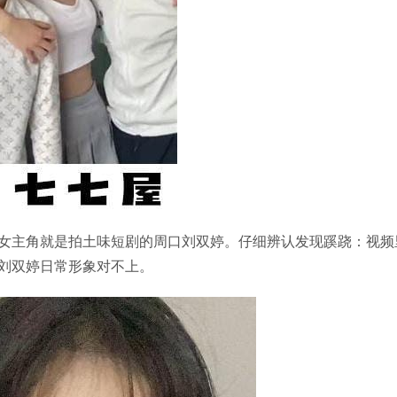
女主角就是拍土味短剧的周口刘双婷。仔细辨认发现蹊跷：视频
刘双婷日常形象对不上。