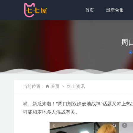
首页
最新合集
周
洛璃LoLi
当前位置：
首页
绅士资讯
迷之呆梨(发
[XIAOYU
哟，新瓜来啦！"周口刘双婷麦地战神"话题又冲上热
星之迟迟 –
可能和麦地多人混战有关。
神楽坂真冬 –