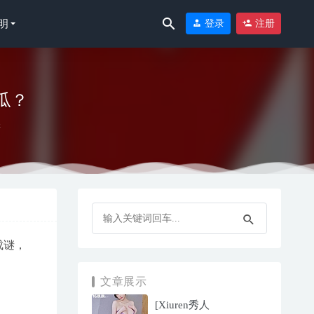
明
登录
注册
瓜？
愁
6-19
成谜，
文章展示
[Xiuren秀人