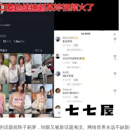
的话题前阵子刷屏，转眼又被新话题淹没。网络世界永远不缺新