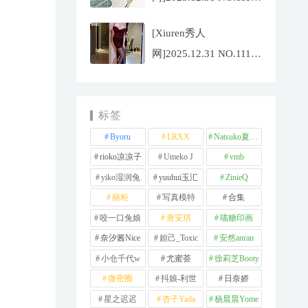
夏冰冰[77P/807.88MB]
[Xiuren秀人
网]2025.12.31 NO.11181
甜妮[81P/984.42MB]
标签
Byoru
LRXX
Natsuko夏夏子
rioko凉凉子
Umeko J
vmb
yiko湿润兔
yuuhui玉汇
ZinieQ
丽柜
写真模特
合集
咬一口兔娘
唐安琪
喵糖印画
奈汐酱Nice
妲己_Toxic
安然anran
小仓千代w
尤蜜荟
徐莉芝Booty
微密圈
抖娘-利世
日奈娇
星之迟迟
杏子Yada
杨晨晨Yome