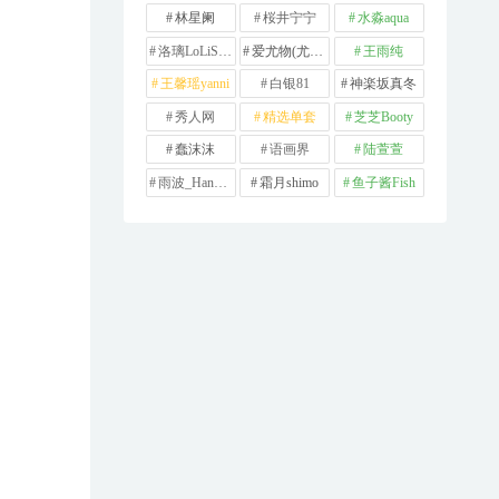
林星阑
桜井宁宁
水淼aqua
洛璃LoLiSAMA
爱尤物(尤果网)
王雨纯
王馨瑶yanni
白银81
神楽坂真冬
秀人网
精选单套
芝芝Booty
蠢沫沫
语画界
陆萱萱
雨波_HaneAme
霜月shimo
鱼子酱Fish