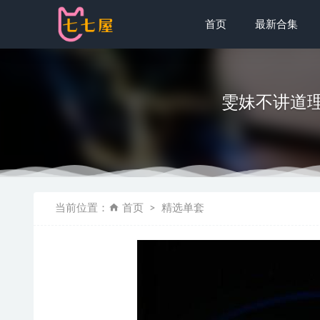
首页
最新合集
雯妹不讲道理 –
[Xiuren秀
当前位置：
首页
精选单套
[微密圈]桃
[YOUMI尤
阿半今天很开
清水由乃 – 