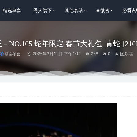
精选单套
秀人旗下
其他名站
🔥微密
必看说
 NO.105 蛇年限定 春节大礼包_青蛇 [210P16
精选单套
2025年3月11日 下午1:11
258
0
图乐喵
人网]2025.01.26 NO.9825 余安安[83+1P/774MB]
2025-08-03
沢樱呀 –爆款推荐[23P1V-53M]
2023-12-12
蜜荟]2022.01.27 VOL.746 允爾[68+1P／641MB]
2023-01-06
心 – NO.052 精灵修女 [28P-204MB]
2026-07-01
NO.064 白发护士 [57P1V-337MB]
2025-03-28