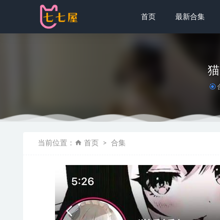
首页
最新合集
猫
[XIAOYU
当前位置：
首页
合集
[微密圈]小
蜜汁猫裘 – 
usejan蓝蓝
[微密圈]奶