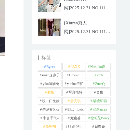
[81P/959.10MB]
网]2025.12.31 NO.11180
夏冰冰[77P/807.88MB]
[Xiuren秀人
网]2025.12.31 NO.11181
甜妮[81P/984.42MB]
标签
Byoru
LRXX
Natsuko夏夏子
rioko凉凉子
Umeko J
vmb
yiko湿润兔
yuuhui玉汇
ZinieQ
丽柜
写真模特
合集
咬一口兔娘
唐安琪
喵糖印画
奈汐酱Nice
妲己_Toxic
安然anran
小仓千代w
尤蜜荟
徐莉芝Booty
微密圈
抖娘-利世
日奈娇