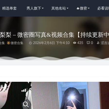
精选单套
秀人旗下
其他名站
🔥微密
必看说
梨梨 – 微密圈写真&视频合集【持续更新
合集
微密合集
2026年2月6日 下午4:10
435
0
涩吉
语画界]2021.09.29 VOL.625 芝芝Booty[95+1P／703MB]
2023-01-0
u优优子 –性感优质美女 [42P1V-242M]
2023-12-06
NO.100 小妈[39P-152MB]
2023-05-31
 – NO.16 小羊[28P1V-72M]
2024-06-20
宝妹纸 –不可以瞎想 [16P15V-539MB]
2023-07-19