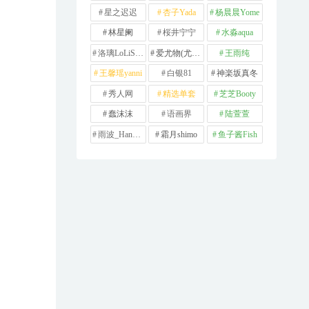
星之迟迟
杏子Yada
杨晨晨Yome
林星阑
桜井宁宁
水淼aqua
洛璃LoLiSAMA
爱尤物(尤果网)
王雨纯
王馨瑶yanni
白银81
神楽坂真冬
秀人网
精选单套
芝芝Booty
蠢沫沫
语画界
陆萱萱
雨波_HaneAme
霜月shimo
鱼子酱Fish