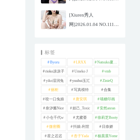
杨晨晨[71P/1013.03MB]
[Xiuren秀人
网]2026.01.04 NO.11189
福福
_Thrive[71P/640.85MB]
标签
Byoru
LRXX
Natsuko夏夏子
rioko凉凉子
Umeko J
vmb
yiko湿润兔
yuuhui玉汇
ZinieQ
丽柜
写真模特
合集
咬一口兔娘
唐安琪
喵糖印画
奈汐酱Nice
妲己_Toxic
安然anran
小仓千代w
尤蜜荟
徐莉芝Booty
微密圈
抖娘-利世
日奈娇
星之迟迟
杏子Yada
杨晨晨Yome