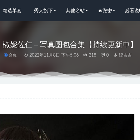
精选单套
秀人旗下
其他名站
🔥微密
必看说
椒妮佐仁 – 写真图包合集【持续更新中】
合集
2022年11月8日 下午5:06
218
0
涩吉吉
可西yyy –还得是圈子得劲吧 [21P9V-1.84GB]
2023-07-15
 NO.146 3月计划C FGO 玛修婚纱[78P1V-425MB]
2023-04-07
 NO.132 情人节 [43P-283MB]
2026-05-01
 –NO.058 天使[44P/72MB]
2022-05-06
受伤有什么瓜吗？G44不会受伤恶毒cos作品中有漏吗？
2023-09-02