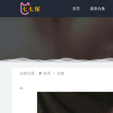
首页
最新合集
[微密圈]可
当前位置：
首页
合集
星之迟迟 –
小仓千代w –
<i
过期米线线喵
g44不会