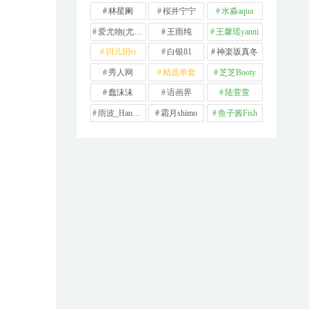
林星阑
桜井宁宁
水淼aqua
爱尤物(尤果网)
王雨纯
王馨瑶yanni
玥儿玥er
白银81
神楽坂真冬
秀人网
精选单套
芝芝Booty
蠢沫沫
语画界
陆萱萱
雨波_HaneAme
霜月shimo
鱼子酱Fish