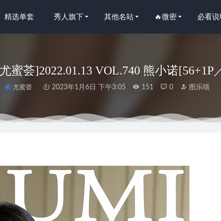
精选单套
秀人旗下
其他名站
🔥微密
必看说
尤蜜荟]2022.01.13 VOL.740 熊小诺[56+1P
尤蜜荟
2023年1月6日 下午3:05
151
0
图乐喵
允熙baby – 紫色珍珠丁裤[29P-95MB]
2025-04-25
– NO.109 蔚蓝档案 一之濑明日奈 女仆[22P-66MB]
2025-06-19
20.09.21 VOL.2579 方子萱[96+1P870M]
2022-12-04
yiko湿润兔) – 九月订阅『碧蓝档案·妃咲』胭脂 [85P1V 1.71GB
21.04.06 VOL.3274 周于希Sandy[96+1P954M]
2022-12-17