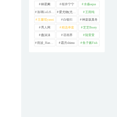
林星阑
桜井宁宁
水淼aqua
洛璃LoLiSAMA
爱尤物(尤果网)
王雨纯
王馨瑶yanni
白银81
神楽坂真冬
秀人网
精选单套
芝芝Booty
蠢沫沫
语画界
陆萱萱
雨波_HaneAme
霜月shimo
鱼子酱Fish