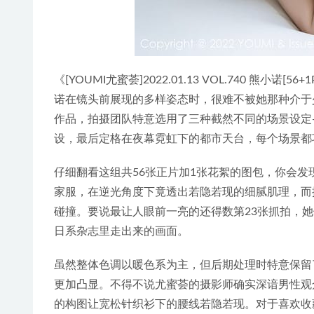
《[YOUMI尤蜜荟]2022.01.13 VOL.740 
诺在镜头前展现的多样姿态时，很难不被她那种介于
作品，拍摄团队特意选用了三种截然不同的场景设定
设，最后定格在夜幕霓虹下的都市天台，每个场景都
仔细翻看这组共56张正片加1张花絮的图包，你会
家服，在逆光角度下竟透出若隐若现的细腻肌理，而
碰撞。要说最让人眼前一亮的还得数第23张抓拍，
日系杂志里走出来的画面。
虽然整体色调以暖色系为主，但后期处理时特意保留
更加凸显。不得不说尤蜜荟的摄影师确实深谙男性观
的构图让宽松针织衫下的腰线若隐若现。对于喜欢收