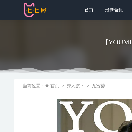
首页
最新合集
[YOUMI
[微密圈]黎
当前位置：
首页
秀人旗下
尤蜜荟
小仓千代w 
秀人网 – 20
咬一口兔娘(
秀人网 – 20