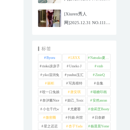
夏冰冰[77P/807.88MB]
[Xiuren秀人
网]2025.12.31 NO.11181
甜妮[81P/984.42MB]
标签
Byoru
LRXX
Natsuko夏夏子
rioko凉凉子
Umeko J
vmb
yiko湿润兔
yuuhui玉汇
ZinieQ
丽柜
写真模特
合集
咬一口兔娘
唐安琪
喵糖印画
奈汐酱Nice
妲己_Toxic
安然anran
小仓千代w
尤蜜荟
徐莉芝Booty
微密圈
抖娘-利世
日奈娇
星之迟迟
杏子Yada
杨晨晨Yome