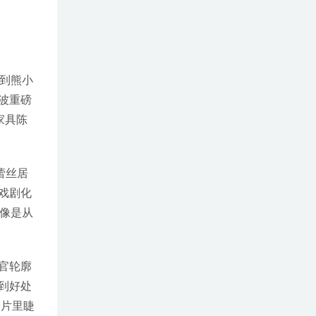
看到熊小
波重磅
家具陈
蕾丝居
戏剧化
像是从
官轮廓
到好处
照片里睫