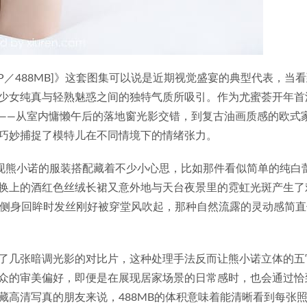
熊小诺[56+1P／488MB]》这套图集可以说是近期视觉盛宴的典型代表，当
少女纯真与轻熟魅惑之间的独特气质所吸引。作为尤蜜荟开年首
——从室内慵懒午后的落地窗光影交错，到复古油画质感的欧式
巧妙捕捉了模特儿在不同情境下的情绪张力。
发现熊小诺的服装搭配藏着不少小心思，比如那件看似简单的纯白
换上的酒红色丝绒长裙又意外地与天台夜景里的霓虹光斑产生了
她侧身回眸时发丝刚好被穿堂风吹起，那种自然流露的灵动感简直
了几张暗调光影的对比片，这种处理手法反而让熊小诺立体的五
众的审美偏好，即便是在展现居家场景的日常感时，也会通过恰
藏高清写真的朋友来说，488MB的体积意味着能清晰看到每张