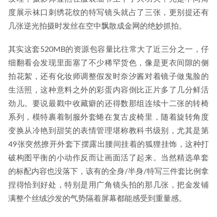
度展示袜口刺绣花纹的特写镜头就占了三张，更别提还有
几张逆光拍摄时发丝在空中飘散成金网的绝妙抓拍。
其实这套520MB的资源包容量比往常大了近三分之一，仔
细翻看会发现里面塞了不少稀罕货色，像是更衣间隙的侧
拍花絮，还有化妆师调整假发时奈汐酱对着镜子做鬼脸的
生活照，这种意料之外的彩蛋内容倒比正片多了几分鲜活
劲儿。要说最戳中收藏癖的还得数那组连续十二张的转椅
系列，模特裹着制服外套蜷在复古皮椅里，随着旋转角度
变换从冷艳到甜笑的表情管理堪称教科书级别，尤其是第
49张突然撩开外套下摆露出腰间挂着的狐狸挂饰，这种打
破构图平衡的小动作反而让画面活了起来。当然精选单套
的标配内容也没落下，该有的全身/半身/特写三件套比例拿
捏得恰到好处，特别是用广角镜头拍的那几张，把金发铺
满整个丝绒沙发的气势隔着屏幕都能感受到重量感。