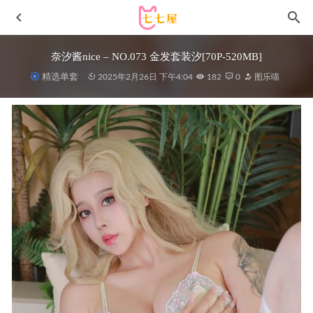
奈汐酱nice – NO.073 金发套装汐[70P-520MB]
精选单套
2025年2月26日 下午4:04
182
0
图乐喵
[Xiuren秀人网]2023.11.10 NO.7645 谭小灵[106+1P/900MB]
2024-01-24
樱晚gigi – NO.87 橙色的光[20P-194MB]
2023-01-26
神楽坂真冬 – NO.114 黑丝旗袍 [75P-205MB]
2022-06-25
[Xiuren秀人网]2024.05.23 NO.8589 林星阑[86+1P/564MB]
2025-01-25
[Xiuren秀人网]2023.10.08 NO.7476 徐莉芝