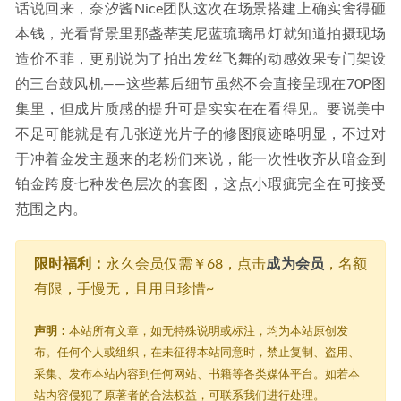
话说回来，奈汐酱Nice团队这次在场景搭建上确实舍得砸
本钱，光看背景里那盏蒂芙尼蓝琉璃吊灯就知道拍摄现场
造价不菲，更别说为了拍出发丝飞舞的动感效果专门架设
的三台鼓风机——这些幕后细节虽然不会直接呈现在70P图
集里，但成片质感的提升可是实实在在看得见。要说美中
不足可能就是有几张逆光片子的修图痕迹略明显，不过对
于冲着金发主题来的老粉们来说，能一次性收齐从暗金到
铂金跨度七种发色层次的套图，这点小瑕疵完全在可接受
范围之内。
限时福利：
永久会员仅需￥68，点击
成为会员
，名额
有限，手慢无，且用且珍惜~
声明：
本站所有文章，如无特殊说明或标注，均为本站原创发
布。任何个人或组织，在未征得本站同意时，禁止复制、盗用、
采集、发布本站内容到任何网站、书籍等各类媒体平台。如若本
站内容侵犯了原著者的合法权益，可联系我们进行处理。