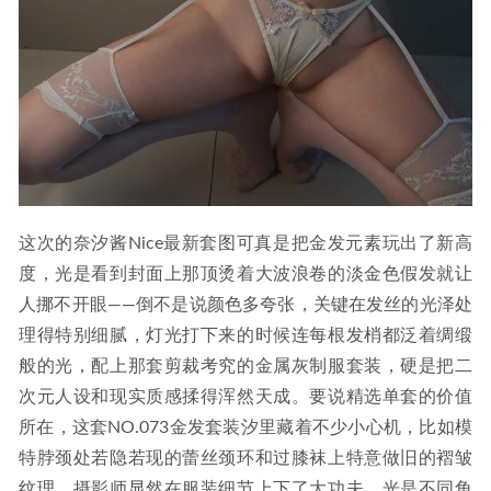
这次的奈汐酱Nice最新套图可真是把金发元素玩出了新高
度，光是看到封面上那顶烫着大波浪卷的淡金色假发就让
人挪不开眼——倒不是说颜色多夸张，关键在发丝的光泽处
理得特别细腻，灯光打下来的时候连每根发梢都泛着绸缎
般的光，配上那套剪裁考究的金属灰制服套装，硬是把二
次元人设和现实质感揉得浑然天成。要说精选单套的价值
所在，这套NO.073金发套装汐里藏着不少小心机，比如模
特脖颈处若隐若现的蕾丝颈环和过膝袜上特意做旧的褶皱
纹理，摄影师显然在服装细节上下了大功夫，光是不同角