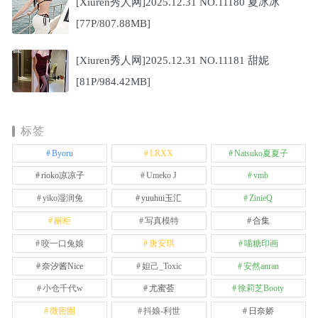
[Xiuren秀人网]2025.12.31 NO.11180 夏冰冰
[77P/807.88MB]
[Xiuren秀人网]2025.12.31 NO.11181 甜妮
[81P/984.42MB]
标签
Byoru
LRXX
Natsuko夏夏子
rioko凉凉子
Umeko J
vmb
yiko湿润兔
yuuhui玉汇
ZinieQ
丽柜
写真模特
合集
咬一口兔娘
唐安琪
喵糖印画
奈汐酱Nice
妲己_Toxic
安然anran
小仓千代w
尤蜜荟
徐莉芝Booty
微密圈
抖娘-利世
日奈娇