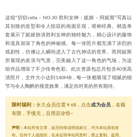
这组“切切celia – NO.30 胜利女神：妮姬 – 阿妮斯”写真以
其别致的造型和令人惊叹的画面呈现，堪称经典。精选单
套展示了妮姬扮演胜利女神的独特魅力，精心设计的服饰
和道具加深了角色的神秘感。每一张照片都充满了浓烈的
戏剧性，仿佛让人瞬间进入了古代神话的世界。而阿妮斯
所展现的表演与气质，完美融入了这一角色的气场，为这
组作品增添了不少传奇色彩。此次资源包总共包含40张高
清照片，文件大小达到140MB，每一张都展现了细腻的细
节与令人陶醉的视觉效果，满足你对美的所有期待。
限时福利：
永久会员仅需￥68，点击
成为会员
，名额
有限，手慢无，且用且珍惜~
声明：
本站所有文章，如无特殊说明或标注，均为本站原创发
布。任何个人或组织，在未征得本站同意时，禁止复制、盗用、