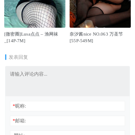
[微密圈]Lusa点点 – 渔网袜
奈汐酱nice NO.063 万圣节
_[14P-7M]
[55P-549M]
发表回复
*
昵称:
*
邮箱: