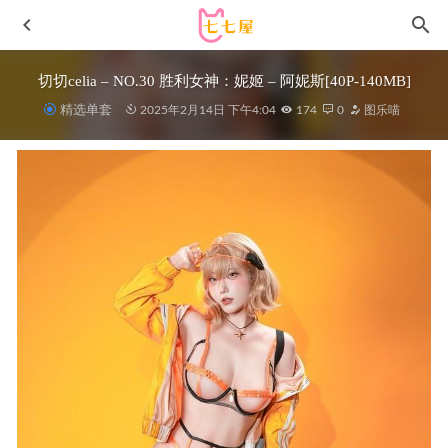
切切celia – NO.30 胜利女神：妮姬 – 阿妮斯[40P-140MB]
精选单套
2025年2月14日 下午4:04
174
0
图乐喵
晕崽Zz –NO.014 魅魔2[51P1V/1.12GB]
2022-05-06
[Xiuren秀人网]2023.05.22 NO.6775 沈青黛[101+1P／
1.00GB]
2023-10-25
[IMISS爱蜜社]2021.09.01 VOL.626 Vanessa[50+1P／517MB]
2023-01-09
喜欢吃香菜 – 微密圈写真&视频合集【持续更新中】
2025-
05-08