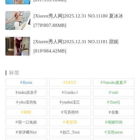
[Xiuren秀人网]2025.12.31 NO.11180 夏冰冰
[77P/807.88MB]
[Xiuren秀人网]2025.12.31 NO.11181 甜妮
[81P/984.42MB]
标签
Byoru
LRXX
Natsuko夏夏子
rioko凉凉子
Umeko J
vmb
yiko湿润兔
yuuhui玉汇
ZinieQ
丽柜
写真模特
合集
咬一口兔娘
唐安琪
喵糖印画
奈汐酱Nice
妲己_Toxic
安然anran