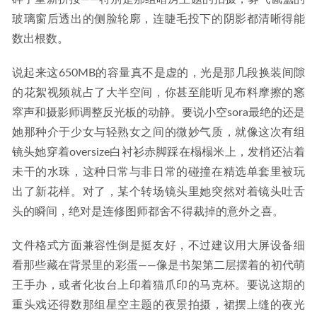
玻璃窗后透出的侧脸轮廓，连睫毛投下的阴影都清晰得能
数出根数。
说起来这650MB的容量真不是虚的，光是那几段换装间隙
的花絮视频就占了大半空间，你甚至能听见布料摩擦的窸
窣声和摄影师调整反光板的动静。要说小空sora最绝的还是
她那种介于少女与轻熟女之间的微妙气质，就像这次有组
镜头她穿着oversize白衬衫赤脚踩在榻榻米上，发梢还沾着
未干的水珠，这种日常与非日常的碰撞在精选单套里被玩
出了新花样。对了，某个转场镜头里她突然对着镜头吐舌
头的瞬间，绝对是连修图师都舍不得裁掉的意外之喜。
文件格式方面兼容性倒是挺友好，不过建议用大屏设备细
看那些藏在背景里的彩蛋——像是书架第二层摆着的初代萌
王手办，或者化妆台上印着猫爪印的马克杯。要说这期的
重头戏还得数那组星空主题的夜景拍摄，裙摆上缝的夜光