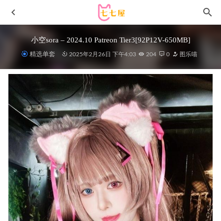
小空sora – 2024.10 Patreon Tier3[92P12V-650MB]
精选单套
2025年2月26日 下午4:03
204
0
图乐喵
[Xiuren秀人网]2022.10.26 NO.5758 小乔乔乔[72+1P／
476MB]
2023-03-05
樱晚gigi – NO.84 欲盖弥彰 [20P-208MB]
2023-01-06
[ROSI写真]2021.10.30 NO.3617[124+1P／183MB]
2023-01-
07
[Xiuren秀人网]2025.07.17 NO.10558 陆萱萱[80+1P/649MB]
2026-02-11