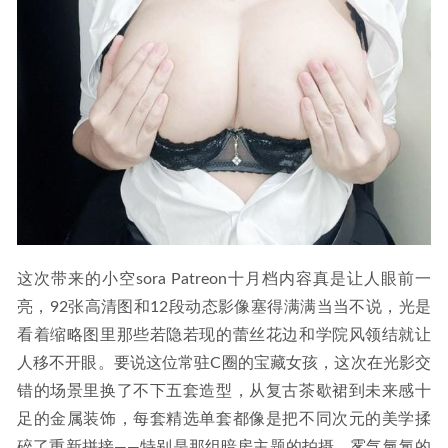
这次带来的小空sora Patreon十月档内容真是让人眼前一
亮，92张高清图和12段动态影像塞得满满当当不说，光是
看着缩略图里那些若隐若现的蕾丝花边和学院风领结就让
人移不开眼。要说这位常驻C圈的宝藏女孩，这次在光影交
错的场景里换了不下五套造型，从复古茶歇裙到未来感十
足的金属装饰，每套精选单套都像是把不同次元的美学揉
碎了重新拼接——特别是那组暗房主题的拍摄，雾气氤氲的