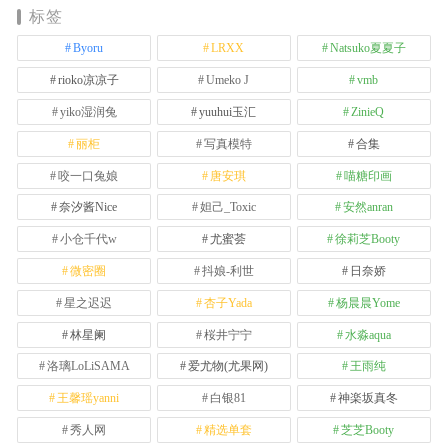
标签
Byoru
LRXX
Natsuko夏夏子
rioko凉凉子
Umeko J
vmb
yiko湿润兔
yuuhui玉汇
ZinieQ
丽柜
写真模特
合集
咬一口兔娘
唐安琪
喵糖印画
奈汐酱Nice
妲己_Toxic
安然anran
小仓千代w
尤蜜荟
徐莉芝Booty
微密圈
抖娘-利世
日奈娇
星之迟迟
杏子Yada
杨晨晨Yome
林星阑
桜井宁宁
水淼aqua
洛璃LoLiSAMA
爱尤物(尤果网)
王雨纯
王馨瑶yanni
白银81
神楽坂真冬
秀人网
精选单套
芝芝Booty