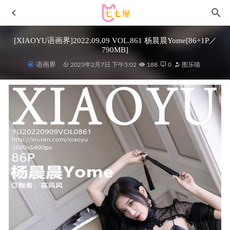
[XIAOYU语画界]2022.09.09 VOL.861 杨晨晨Yome[86+1P／
790MB]
语画界
2023年2月7日 下午5:02
188
0
图乐喵
[Ugirls尤果网]爱尤物 2021.09.24 No.2180 柚子[35P]
2023-
01-19
[微密圈]我就是张包包 –喜欢蓝色 [10P1V-29M]
2023-09-25
[Xiuren秀人网]2023.03.27 NO.6479 萌汉药baby[72+1P／
624MB]
2023-09-18
[微密圈]亚亚亚辰[106P9V-279MB]
2023-01-11
二佐Nisa – NO.187 海梦 日常泳装[39P-1.29G]
2023-12-15