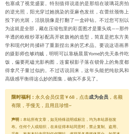
包塞成了视觉盛宴。特别值得说道的是那组在玻璃花房拍
的逆光照，阳光穿过她挑染的亚麻色发丝，在蕾丝颈饰上
投下的光斑，活脱脱像是打翻了一盒碎钻。不过您可别以
为这就是全部，藏在压缩包里的彩蛋图才是重头戏——那件
半透的欧根纱罩衫配高开衩旗袍的造型，简直是把东方美
学和现代时尚揉碎了重新捏出来的艺术品。要说这语画界
的摄影师也够鸡贼，明明可以靠杨晨晨Yome的先天条件吃
饭，偏要死磕光影构图，连窗棂影子落在锁骨上的角度都
得拿尺子量过似的。不过话说回来，这年头能把纯欲风和
高级感平衡得这么妙的图集，确实不多见了。
限时福利：
永久会员仅需￥68，点击
成为会员
，名额
有限，手慢无，且用且珍惜~
声明：
本站所有文章，如无特殊说明或标注，均为本站原创发
布。任何个人或组织，在未征得本站同意时，禁止复制、盗用、
采集、发布本站内容到任何网站、书籍等各类媒体平台。如若本