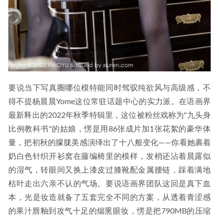
要说当下写真圈哪位模特能同时驾驭纯欲风与高级感，不
得不提杨晨晨Yome这位常驻话题中心的实力派。在语画界
最新释出的2022年秋季特辑里，这位被粉丝戏称为"九头身
比例教科书"的姑娘，愣是用86张成片加1张花絮的豪华体
量，把初秋的朦胧美感演绎出了十八般变化——你看她裹着
奶白色针织开衫窝在藤编椅里的模样，发梢还沾着晨露似
的湿气，转眼间又换上漆皮过膝靴配金属腰链，踩着满地
枯叶走出六亲不认的气场。要说语画界团队这回是真下血
本，光是妆造就备了五套完全不同的方案，从透着青涩感
的果汁唇釉到攻气十足的烟熏眼妆，愣是把790MB的压缩