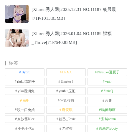
[Xiuren秀人网]2025.12.31 NO.11187 杨晨晨
[71P/1013.03MB]
[Xiuren秀人网]2026.01.04 NO.11189 福福
_Thrive[71P/640.85MB]
标签
Byoru
LRXX
Natsuko夏夏子
rioko凉凉子
Umeko J
vmb
yiko湿润兔
yuuhui玉汇
ZinieQ
丽柜
写真模特
合集
咬一口兔娘
唐安琪
喵糖印画
奈汐酱Nice
妲己_Toxic
安然anran
小仓千代w
尤蜜荟
徐莉芝Booty