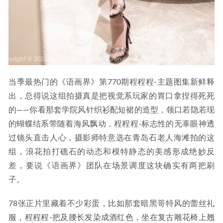
当季最热门的《语画界》第770期程程程-主题图集新鲜释
出，总得说这组拍摄真是把视觉系玩家的胃口拿捏得死死
的——你看那套学院风针织衫配短裙的造型，领口若隐若现
的蝴蝶结系带随着海风飘动，程程程-标志性的无辜眼神透
过镜头直击人心，摄影师特意选在青岛石老人海滩拍的这
组，浪花拍打礁石的动态和模特静态的美感形成绝妙反
差，要说《语画界》团队在场景调度这块确实有两把刷
子。
78张正片里藏着不少彩蛋，比如那套暗黑哥特风的蕾丝礼
服，程程程-把及腰长发染成酒红色，坐在复古雕花椅上翘