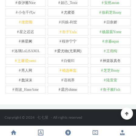
奈汐酱Nice
妲己_Toxic
安然anran
小仓千代w
尤蜜荟
徐莉芝Booty
微密圈
抖娘-利世
日奈娇
星之迟迟
杏子Yada
杨晨晨Yome
林星阑
桜井宁宁
水淼aqua
洛璃LoLiSAMA
爱尤物(尤果网)
王雨纯
王馨瑶yanni
白银81
神楽坂真冬
秀人网
精选单套
芝芝Booty
蠢沫沫
语画界
陆萱萱
雨波_HaneAme
霜月shimo
鱼子酱Fish
Copyright © 2024
七七屋
- All rights reserved