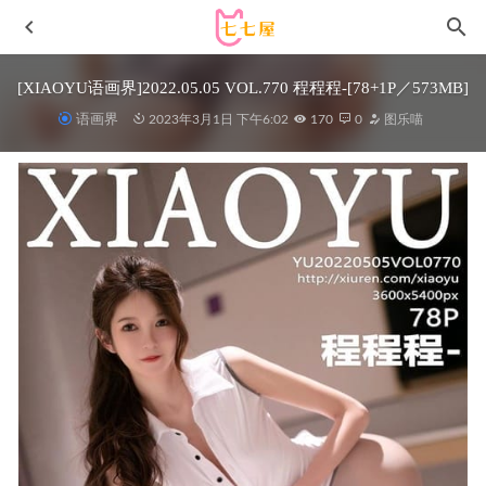
[XIAOYU语画界]2022.05.05 VOL.770 程程程-[78+1P／573MB]
语画界
2023年3月1日 下午6:02
170
0
图乐喵
[ROSI写真]2021.11.06 NO.3624[133+1P／177MB]
2023-01-
08
[微密圈]猪饲料 – 抓住我的双马尾 [31P3V-385MB]
2024-06-
26
[微密圈]奔跑的晶螺儿 –美丽小姐的睡衣[40P-167M]
2023-
10-25
胡桃猫Kurumineko – 奶牛X摩卡厚R[52P-358MB]
2023-01-