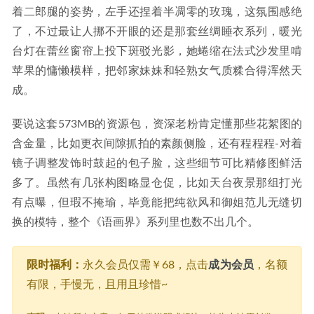
着二郎腿的姿势，左手还捏着半凋零的玫瑰，这氛围感绝
了，不过最让人挪不开眼的还是那套丝绸睡衣系列，暖光
台灯在蕾丝窗帘上投下斑驳光影，她蜷缩在法式沙发里啃
苹果的慵懒模样，把邻家妹妹和轻熟女气质糅合得浑然天
成。
要说这套573MB的资源包，资深老粉肯定懂那些花絮图的
含金量，比如更衣间隙抓拍的素颜侧脸，还有程程程-对着
镜子调整发饰时鼓起的包子脸，这些细节可比精修图鲜活
多了。虽然有几张构图略显仓促，比如天台夜景那组打光
有点曝，但瑕不掩瑜，毕竟能把纯欲风和御姐范儿无缝切
换的模特，整个《语画界》系列里也数不出几个。
限时福利：
永久会员仅需￥68，点击
成为会员
，名额
有限，手慢无，且用且珍惜~