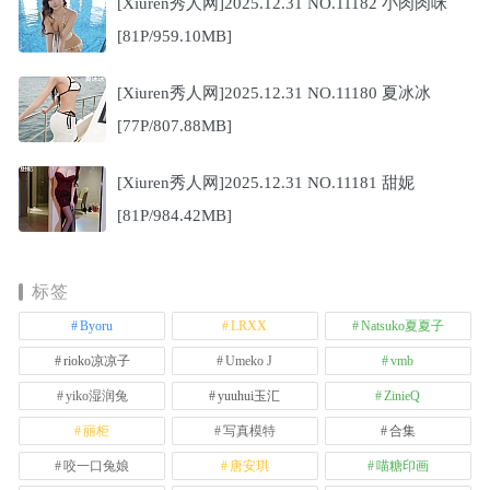
[Xiuren秀人网]2025.12.31 NO.11182 小肉肉咪
[81P/959.10MB]
[Xiuren秀人网]2025.12.31 NO.11180 夏冰冰
[77P/807.88MB]
[Xiuren秀人网]2025.12.31 NO.11181 甜妮
[81P/984.42MB]
标签
Byoru
LRXX
Natsuko夏夏子
rioko凉凉子
Umeko J
vmb
yiko湿润兔
yuuhui玉汇
ZinieQ
丽柜
写真模特
合集
咬一口兔娘
唐安琪
喵糖印画