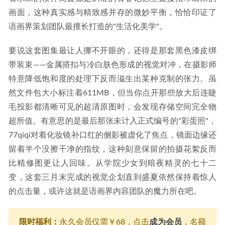
画面，这种真实感与精致感并存的微妙平衡，恰恰印证了
语画界策划团队最擅长打造的"生活化美学"。
要说这套图集最让人挪不开眼的，还得是那套黑色漆皮绑
带装束——金属搭扣与冷白肤色形成的视觉对冲，在摄影师
特意降低饱和度的处理下反而滋生出某种克制的张力。虽
然文件包大小标注着611MB，但当你点开那些放大后连睫
毛投影都清晰可见的超清原图时，会发现存储空间完全物
超所值。有意思的是最后那张未计入正式编号的"彩蛋照"，
77qiqi对着化妆镜补口红的侧影被虚化了焦点，镜面边缘还
留着半个没擦干净的指纹，这种刻意保留的拍摄花絮反而
比精修图更让人回味。从学院少女到暗夜精灵的七十二
变，这套三月末完成的视觉企划直到盛夏依然保持着惊人
的点击量，或许这就是语画界内容团队的魔力所在吧。
限时福利：
永久会员仅需￥68，点击
成为会员
，名额