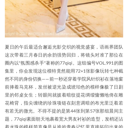
夏日的午后最适合邂逅光影交织的视觉盛宴，语画界团队
这次带着三月春日的余韵强势回归，将镜头对准了那位在
圈内以"氛围感杀手"著称的77qiqi。这组编号VOL.991的图
集里，你会发现这位模特竟然能用72+1张影像玩转七种截
然不同的身份切换——前一秒还穿着学院风针织衫在落地窗
前捧着马克杯，发丝被逆光染成琥珀色的模样像极了日剧
里的邻桌女生；转眼间就披着暗纹提花绸缎慵懒地倚在雕
花椅背，指尖缠绕的珍珠项链在刻意调暗的布光里泛着若
有若无的微光。不得不提的是第44张到第57张那组晨间主
题，77qiqi素面朝天地裹着宽大男友衬衫的造型，发梢还沾
着水珠的模样简直像是从谁的青春记忆里直接拓印出来的