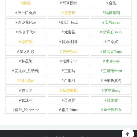
丽柜
写真模特
合集
咬一口兔娘
唐安琪
喵糖印画
奈汐酱Nice
妲己_Toxic
安然anran
小仓千代w
尤蜜荟
徐莉芝Booty
微密圈
抖娘-利世
日奈娇
星之迟迟
杏子Yada
杨晨晨Yome
林星阑
桜井宁宁
水淼aqua
爱尤物(尤果网)
王雨纯
王馨瑶yanni
玥儿玥er
白银81
神楽坂真冬
秀人网
精选单套
芝芝Booty
蠢沫沫
语画界
陆萱萱
雨波_HaneAme
霜月shimo
鱼子酱Fish