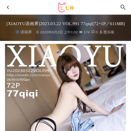
[XIAOYU语画界]2023.03.22 VOL.991 77qiqi[72+1P／611MB]
语画界
2023年8月2日 上午1:02
174
0
图乐喵
雨波_HaneAme – NO.259 Hololive Suise – 星街彗星[41P-
242MB]
2023-05-19
[Ugirls尤果网]爱尤物 2021.08.04 No.2145 一爱即合 [35P]
2023-01-18
[XIUREN秀人网]2021.12.08 VOL.4312 summer宝宝[60+1P／
512MB]
2022-12-22
[Xiuren秀人网]2022.11.28 NO.5920 王馨瑶yanni[82+1P／