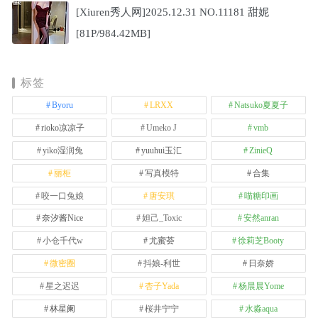
[Xiuren秀人网]2025.12.31 NO.11181 甜妮
[81P/984.42MB]
标签
Byoru
LRXX
Natsuko夏夏子
rioko凉凉子
Umeko J
vmb
yiko湿润兔
yuuhui玉汇
ZinieQ
丽柜
写真模特
合集
咬一口兔娘
唐安琪
喵糖印画
奈汐酱Nice
妲己_Toxic
安然anran
小仓千代w
尤蜜荟
徐莉芝Booty
微密圈
抖娘-利世
日奈娇
星之迟迟
杏子Yada
杨晨晨Yome
林星阑
桜井宁宁
水淼aqua