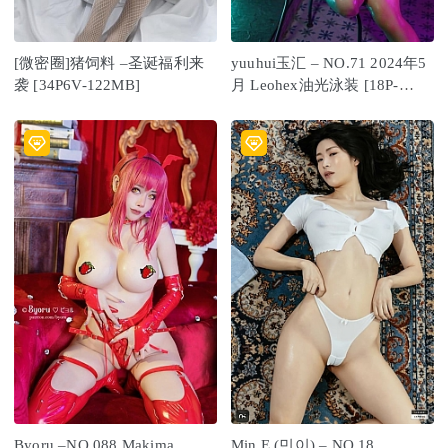
[微密圈]猪饲料 –圣诞福利来
yuuhui玉汇 – NO.71 2024年5
袭 [34P6V-122MB]
月 Leohex油光泳装 [18P-
146MB]
Byoru –NO.088 Makima
Min.E (민이) – NO.18