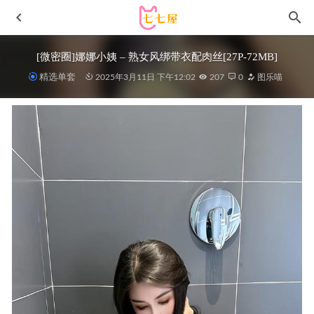
[微密圈]娜娜小姨 – 熟女风绑带衣配肉丝[27P-72MB]
精选单套
2025年3月11日 下午12:02
207
0
图乐喵
Natsuko夏夏子 – NO.83 绝区零仪玄-墨形影踪[87P-563M]
2026-03-19
Byoru –NO.36 Discipline Chan[52P3V/824MB]
2022-05-06
[微密圈]乙醇子呀 –极品性感护士 [41P-93M]
2024-02-19
恩田直幸 –NO.19 空姐[40P-689MB]
2022-10-31
小仓千代w – NO.118 信浓 赛车娘 (碧蓝航线)[57P-145MB]
2025-10-24