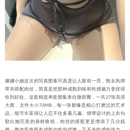
娜娜小姨这次的写真图集可真是让人眼前一亮，熟女风绑
带衣搭配肉丝，简直是把那种成熟韵味和性感魅力拿捏得
恰到好处。这套精选单套图集来自微密圈，一共27张高清
大图，文件大小72MB，每一张都像是精心打磨过的艺术
品，细节丰富得让人忍不住多看几遍。绑带设计的上衣勾
勒出她完美的身材曲线，肉丝的搭配更是增添了几分妩
媚，整体风格既有成熟女性的优雅，又不失性感的张力。