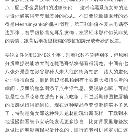
点，配上带金属搭扣的过膝长靴——这种暗黑系兔女郎的造
型设计确实得夸夸服装师的心思。不过要说最抓眼球的还
得是Menruinyanko的眼神管理，第三张斜倚在复古电话亭
边那张，右手虚搭着兔耳朵发饰，左眼轻眯那种似笑非笑
的表情，跟背后雨夜里模糊的霓虹招牌形成奇妙的反差。
要说文件体积33MB这个事，别看张数不算特别多，但原图
分辨率据说能放大到连睫毛膏结块都看得清楚。中间有七
八张外景是在涉谷那种人来人往的街角拍的，路人的虚化
处理得很自然，倒是第17张抓拍到有个西装大叔扭头看的
瞬间，反而给整套图添了点生活气息。要说缺点嘛，可能
就是红色系妆容在强光下有点吃妆，不过后期修图把唇釉
的质感保留得挺到位。现在这种精品单套资源确实不多见
了，特别是兔女郎这种经典题材能玩出新花样，下载到本
地慢慢翻看细节应该能发现更多惊喜，比如背景里那些故
意做旧的电影海报彩蛋什么的，懂行的老司机肯定明白这