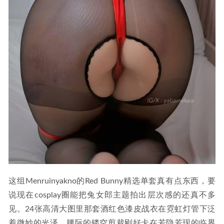
这组Menruinyakno的Red Bunny精选单套真有点东西，要
说现在cosplay圈能把兔女郎主题拍出层次感的还真不多
见。24张高清大图里那套酒红色漆皮战衣在霓虹灯管下泛
着微妙的光泽，腰际的镂空剪裁刚好卡在若隐若现的临界