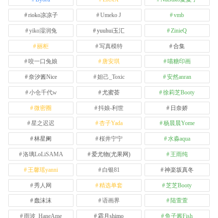
rioko凉凉子
Umeko J
vmb
yiko湿润兔
yuuhui玉汇
ZinieQ
丽柜
写真模特
合集
咬一口兔娘
唐安琪
喵糖印画
奈汐酱Nice
妲己_Toxic
安然anran
小仓千代w
尤蜜荟
徐莉芝Booty
微密圈
抖娘-利世
日奈娇
星之迟迟
杏子Yada
杨晨晨Yome
林星阑
桜井宁宁
水淼aqua
洛璃LoLiSAMA
爱尤物(尤果网)
王雨纯
王馨瑶yanni
白银81
神楽坂真冬
秀人网
精选单套
芝芝Booty
蠢沫沫
语画界
陆萱萱
雨波_HaneAme
霜月shimo
鱼子酱Fish