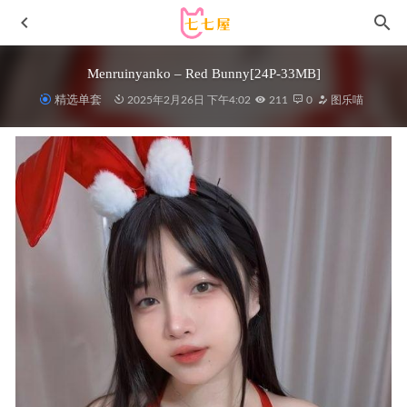
Menruinyanko – Red Bunny[24P-33MB]
精选单套
2025年2月26日 下午4:02
211
0
图乐喵
[微密圈]乙醇子呀 –圆滚滚的球[24P-83MB]
2023-03-29
[Xiuren秀人网]2023.05.29 NO.6820 波巧酱[88+1P／864MB]
2023-11-03
秀人网 – 2021.03.09 VOL.3183 唐安琪[78+1P776M]
2022-
12-13
柒柒要乖哦 –NO.011 2021圣诞2[58P1V/2.11GB]
2022-05-06
Min.E (민이) – NO.33 LEHF207 [60P-240MB]
2025-08-01