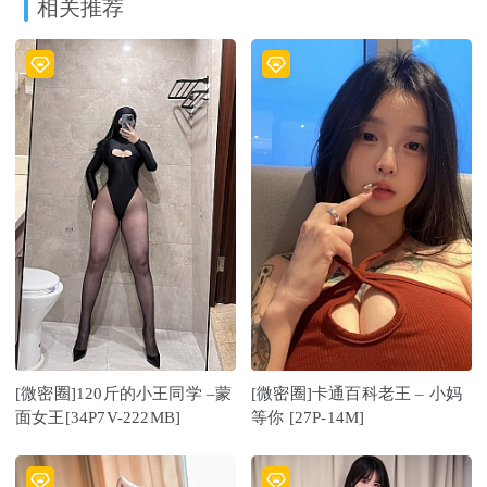
相关推荐
[微密圈]120斤的小王同学 –蒙
[微密圈]卡通百科老王 – 小妈
面女王[34P7V-222MB]
等你 [27P-14M]