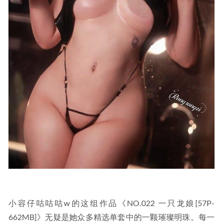
小容仔咕咕咕w的这组作品《NO.022 一只龙娘[57P-
662MB]》无疑是她众多精选单套中的一颗璀璨明珠。每一