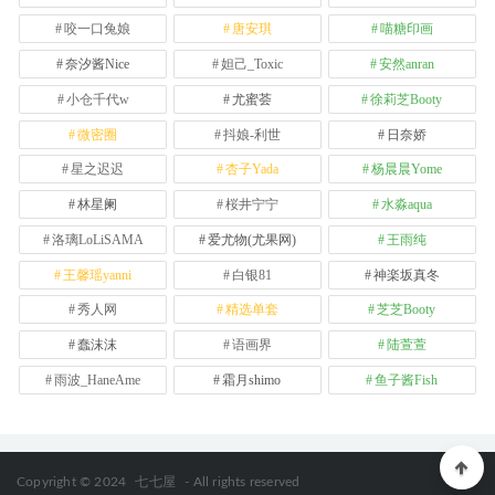
咬一口兔娘
唐安琪
喵糖印画
奈汐酱Nice
妲己_Toxic
安然anran
小仓千代w
尤蜜荟
徐莉芝Booty
微密圈
抖娘-利世
日奈娇
星之迟迟
杏子Yada
杨晨晨Yome
林星阑
桜井宁宁
水淼aqua
洛璃LoLiSAMA
爱尤物(尤果网)
王雨纯
王馨瑶yanni
白银81
神楽坂真冬
秀人网
精选单套
芝芝Booty
蠢沫沫
语画界
陆萱萱
雨波_HaneAme
霜月shimo
鱼子酱Fish
Copyright © 2024
七七屋
- All rights reserved