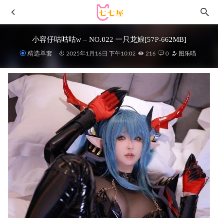
小容仔咕咕咕w – NO.022 一只龙娘[57P-662MB]
精选单套
2025年1月16日 下午10:02
216
0
图乐喵
封疆疆v – NO.67 得体社流火单人[14P-171MB]
2025-08-29
[YouMi尤蜜荟]2023.01.06 VOL.887 Carol周妍希[80+1P／
443MB]
2023-08-15
[XIUREN秀人网]2022.01.10 VOL.4445 唐安琪[89+1P／
847MB]
2022-12-29
[Xiuren秀人网]2025.05.08 NO.10250 玫瑰我爱你
[79+1P/926MB]
2025-11-27