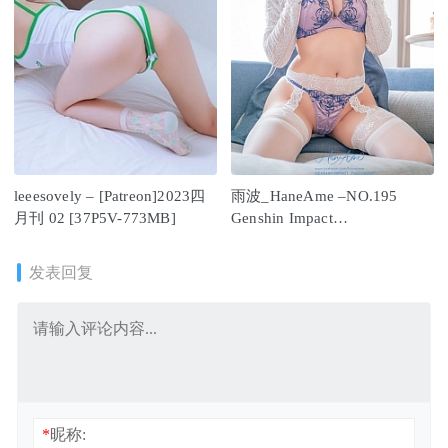
leeesovely – [Patreon]2023四
雨波_HaneAme –NO.195
月刊 02 [37P5V-773MB]
Genshin Impact
Photobook[130P/370MB]
发表回复
*
昵称: