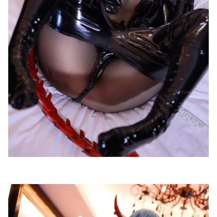
[Yo-U] YeonJju YJ – Vol.3 – Natural [74P1V-1.09G]
2023-07-
26