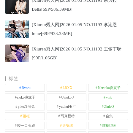
[Xiuren秀人网]2026.01.05 NO.11191 佘贝拉
Bella[69P/586.39MB]
[Xiuren秀人网]2026.01.05 NO.11193 李沁恩
lrene[69P/933.33MB]
[Xiuren秀人网]2026.01.05 NO.11192 王俪丁呀
[99P/1.06GB]
标签
Byoru
LRXX
Natsuko夏夏子
rioko凉凉子
Umeko J
vmb
yiko湿润兔
yuuhui玉汇
ZinieQ
丽柜
写真模特
合集
咬一口兔娘
唐安琪
喵糖印画