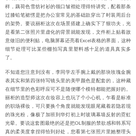
样，藕荷色雪纺衬衫的领口皱褶处理得特讲究，配着那条
过膝铅笔裙愣是把办公室常见的基础款穿出了时装周后台
的架势。要说丽柜这次在场景搭建上确实下了狠功夫，光
是看第二张照片里虚化的背景就能发现，文件柜上贴着故
意做旧的便利贴，电脑屏幕还亮着Excel表格的界面，这种
细节处理可比某些棚拍写真里塑料感十足的道具真实多
了。
不知道您注意到没有，李同学左手腕上戴的那块玫瑰金腕
表其实和第四张特写镜头里的美甲颜色是配套的，这种藏
在细节里的色彩呼应可不是随便哪个模特都能把握好的。
丽柜的造型师这次在妆容上也玩了个小心机，乍看是标准
的职场裸妆，可只要换个角度就能发现眼尾藏着若隐若现
的珠光粉，像极了加班到华灯初上时玻璃幕墙反射的霓虹
光晕。要说这套图最绝的还是把OL制服的禁欲感和韩系写
真的柔美度拿捏得恰到好处，您看第七张照片里她整理头