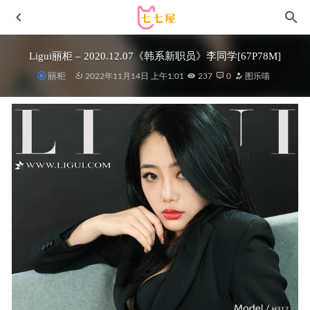
Ligui丽柜 – 2020.12.07《韩系新职员》李同学[67P78M]
丽柜
2022年11月14日 上午1:01
237
0
图乐喵
leeesovely – 湿身[49P9V-3.36GB]
2023-03-08
[Xiuren秀人网] 2025.01.23 NO.9804 奶芙乔乔 [81P 994.28
MB]
2025-07-29
[Xiuren秀人网]2024.01.05 NO.7915 Carol周妍希
[86+1P/887MB]
2024-04-06
皮皮奶可可爱了啦 – NO.062 超S拷问官[35P-351MB]
2025-
11-21