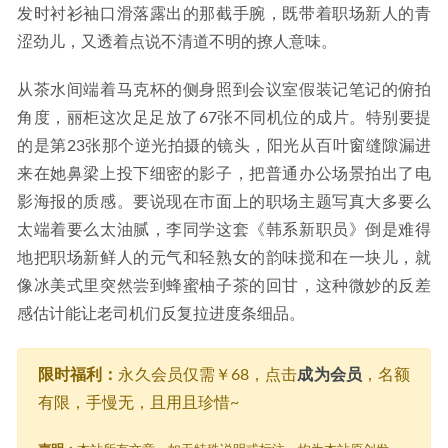
发时衬衫袖口滑落露出的那截手腕，既带着职场新人的青
涩劲儿，又透着点说不清道不明的撩人意味。
从茶水间端着马克杯的侧身照到会议室假装记笔记的俯拍
角度，丽柜这次足足放了67张不同机位的成片。特别要提
的是第23张那个逆光拍摄的镜头，阳光从百叶窗缝隙漏进
来在她鼻梁上投下细密的影子，把普通办公场景拍出了电
影海报的质感。要说现在市面上的职场主题写真大多要么
太端着要么太油腻，李同学这套《韩系新职员》倒是难得
地把职场新鲜人的元气和轻熟女的韵味搅和在一块儿，就
像冰美式里突然尝到蜂蜜柚子茶的回甘，这种微妙的反差
感估计能让老司机们反复拉进度条细品。
限时福利：
永久会员仅需￥68，点击
成为会员
，名额
有限，手慢无，且用且珍惜~