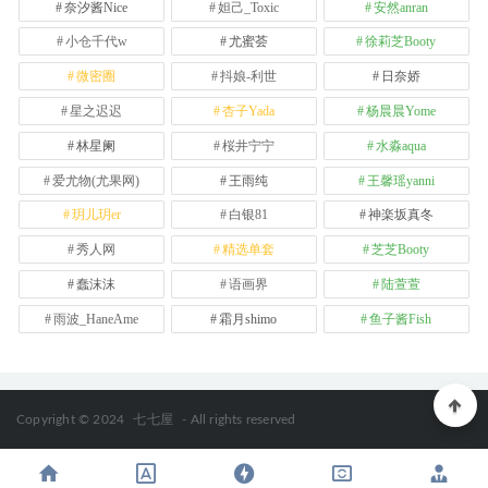
奈汐酱Nice
妲己_Toxic
安然anran
小仓千代w
尤蜜荟
徐莉芝Booty
微密圈
抖娘-利世
日奈娇
星之迟迟
杏子Yada
杨晨晨Yome
林星阑
桜井宁宁
水淼aqua
爱尤物(尤果网)
王雨纯
王馨瑶yanni
玥儿玥er
白银81
神楽坂真冬
秀人网
精选单套
芝芝Booty
蠢沫沫
语画界
陆萱萱
雨波_HaneAme
霜月shimo
鱼子酱Fish
Copyright © 2024
七七屋
- All rights reserved