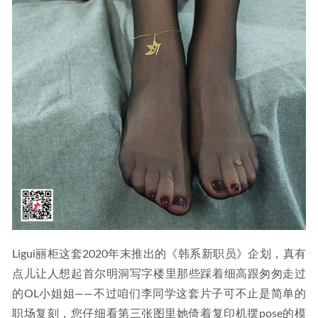
Ligui丽柜这套2020年末推出的《韩系新职员》企划，真有
点儿让人想起首尔明洞写字楼里那些踩着细高跟匆匆走过
的OL小姐姐——不过咱们李同学这套片子可不止是简单的
职场复刻，您仔细看第三张图里她倚着复印机摆pose的模