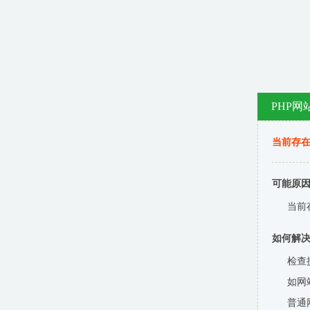
PHP网
当前存在
可能原
当前
如何解
检查
如网
普通