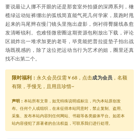
要说最让人挪不开眼的还是那套室外拍摄的深蹲系列，橄
榄绿运动短裤绷出的弧线简直能气死几何学家，晨跑时甩
起来的马尾辫在慢门镜头里拖出虚影，倒衬得臀腿线条愈
发清晰锐利。也难怪微密圈这期资源包刚放出下载，评论
区就炸出一堆求加更的老哥，毕竟能把普拉提垫子拍出战
场既视感的，除了这位把运动当行为艺术的姐，圈里还真
找不出第二个。
限时福利：
永久会员仅需￥68，点击
成为会员
，名额
有限，手慢无，且用且珍惜~
声明：
本站所有文章，如无特殊说明或标注，均为本站原创发
布。任何个人或组织，在未征得本站同意时，禁止复制、盗用、
采集、发布本站内容到任何网站、书籍等各类媒体平台。如若本
站内容侵犯了原著者的合法权益，可联系我们进行处理。