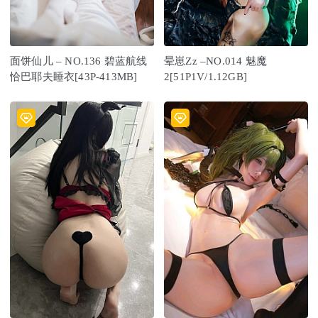
面饼仙儿 – NO.136 碧蓝航线
晕崽Zz –NO.014 魅魔
恰巴耶夫睡衣[43P-413MB]
2[51P1V/1.12GB]