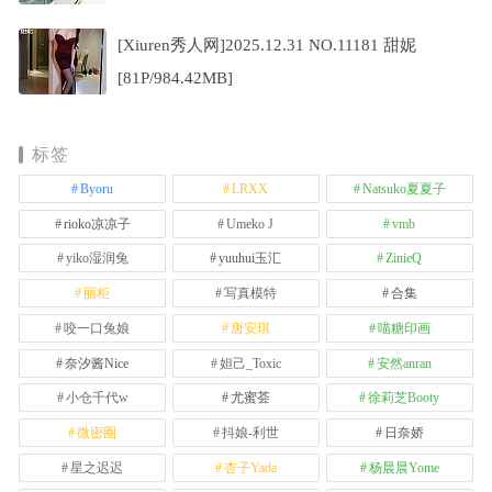
[Xiuren秀人网]2025.12.31 NO.11181 甜妮
[81P/984.42MB]
标签
Byoru
LRXX
Natsuko夏夏子
rioko凉凉子
Umeko J
vmb
yiko湿润兔
yuuhui玉汇
ZinieQ
丽柜
写真模特
合集
咬一口兔娘
唐安琪
喵糖印画
奈汐酱Nice
妲己_Toxic
安然anran
小仓千代w
尤蜜荟
徐莉芝Booty
微密圈
抖娘-利世
日奈娇
星之迟迟
杏子Yada
杨晨晨Yome