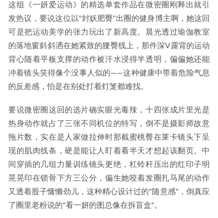
这组《一妍爱运动》的精选单套作品在微密圈刚释出就引
发热议，要说这位以"封妖肥臀"出圈的健身博主啊，她这回
可是把运动美学的张力玩出了新高度。晨光透过瑜伽教室
的落地窗斜斜洒在她紧致的腰臀线上，那件深V露背的运动
背心随着平板支撑的动作被汗水浸得半透明，偏偏她还能
冲着镜头笑得像个没事人似的——这种健康中带着危险气息
的反差感，怕是在别处打着灯笼都难找。
要说微密圈这回的选片确实眼光毒辣，十四张成片里光是
热身动作就占了三张不同机位的特写，倒不是摄影师故意
拖片数，实在是人家做拉伸时那截蜜桃臀在莱卡镜头下呈
现的肌肉线条，硬是能让人盯着看半天才想起该翻页。中
间穿插的几组力量训练镜头更绝，杠铃杆压出的红印子明
晃晃印在锁骨下方三公分，偏生她咬着发圈扎马尾的动作
又透着股子慵懒劲儿，这种精心设计过的"随意感"，倒真应
了圈里老粉说的"看一妍的图总像在拆盲盒"。