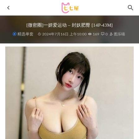
[微密圈]一妍爱运动 – 封妖肥臀 [14P-43M]
精选单套
2024年7月16日 上午10:00
169
0
图乐喵
[Xiuren秀人网]2023.06.30 NO.7006 是小逗逗[80+1P／
762MB]
2023-12-11
Machi马吉(馬吉) – NO.11 白色连衣裙[10P]
2026-07-01
桜桃喵 – NO.217 蓝 [20P-356MB]
2026-03-19
[Xiuren秀人网]2025.02.08 NO.9853 余安安[85+1P/250MB]
2025-08-10
星之迟迟 –纯白と漆黑 5套 合集[131P/572MB]
2022-05-06