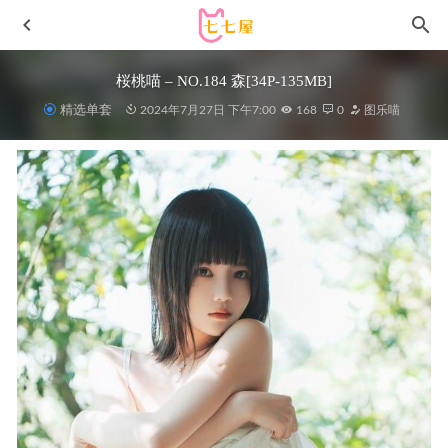
桜桃喵 – NO.184 森[34P-135MB]
精选单套
2024年7月27日 下午7:00
168
0
图乐喵
阿包也是兔娘 – NO.082 梦梦舞娘 [42P-353M]
2023-09-02
Umeko J – Shenhe Genshin Impact [146P6V 1.89GB]
2025-09-
25
ggubbu – [SAINT Photolife] Vol.07 [62P-263MB]
2023-03-14
[Ugirls尤果网]爱尤物 2021.10.09 No.2189 优米[35P]
2023-
01-19
Minji – [ROGLE] Bondage SM [114P-1.5GB]
2023-03-27