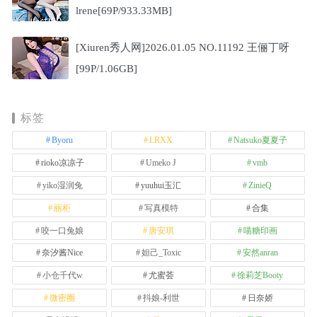
lrene[69P/933.33MB]
[Xiuren秀人网]2026.01.05 NO.11192 王俪丁呀
[99P/1.06GB]
标签
Byoru
LRXX
Natsuko夏夏子
rioko凉凉子
Umeko J
vmb
yiko湿润兔
yuuhui玉汇
ZinieQ
丽柜
写真模特
合集
咬一口兔娘
唐安琪
喵糖印画
奈汐酱Nice
妲己_Toxic
安然anran
小仓千代w
尤蜜荟
徐莉芝Booty
微密圈
抖娘-利世
日奈娇