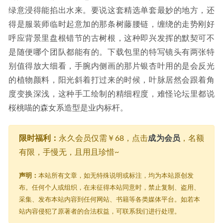
绿意浸得能掐出水来。要说这套精选单套最妙的地方，还
得是服装师临时起意加的那条树藤腰链，缠绕的走势刚好
呼应背景里盘根错节的古树根，这种即兴发挥的默契可不
是随便哪个团队都能有的。下载包里的特写镜头有两张特
别值得放大细看，手腕内侧画的那片银杏叶用的是会反光
的植物颜料，阳光斜着打过来的时候，叶脉居然会跟着角
度变换深浅，这种手工绘制的精细程度，难怪论坛里都说
桜桃喵的森女系造型是业内标杆。
限时福利：
永久会员仅需￥68，点击
成为会员
，名额
有限，手慢无，且用且珍惜~
声明：
本站所有文章，如无特殊说明或标注，均为本站原创发
布。任何个人或组织，在未征得本站同意时，禁止复制、盗用、
采集、发布本站内容到任何网站、书籍等各类媒体平台。如若本
站内容侵犯了原著者的合法权益，可联系我们进行处理。