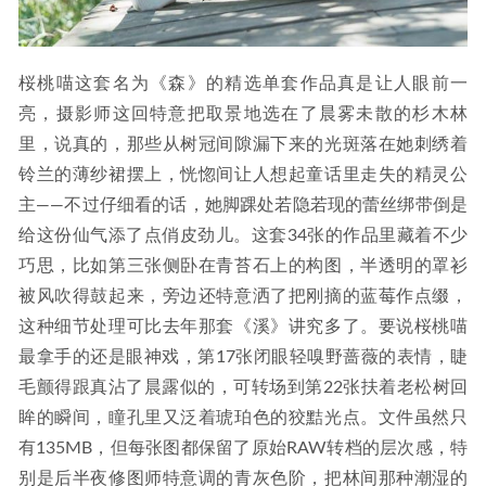
桜桃喵这套名为《森》的精选单套作品真是让人眼前一
亮，摄影师这回特意把取景地选在了晨雾未散的杉木林
里，说真的，那些从树冠间隙漏下来的光斑落在她刺绣着
铃兰的薄纱裙摆上，恍惚间让人想起童话里走失的精灵公
主——不过仔细看的话，她脚踝处若隐若现的蕾丝绑带倒是
给这份仙气添了点俏皮劲儿。这套34张的作品里藏着不少
巧思，比如第三张侧卧在青苔石上的构图，半透明的罩衫
被风吹得鼓起来，旁边还特意洒了把刚摘的蓝莓作点缀，
这种细节处理可比去年那套《溪》讲究多了。要说桜桃喵
最拿手的还是眼神戏，第17张闭眼轻嗅野蔷薇的表情，睫
毛颤得跟真沾了晨露似的，可转场到第22张扶着老松树回
眸的瞬间，瞳孔里又泛着琥珀色的狡黠光点。文件虽然只
有135MB，但每张图都保留了原始RAW转档的层次感，特
别是后半夜修图师特意调的青灰色阶，把林间那种潮湿的