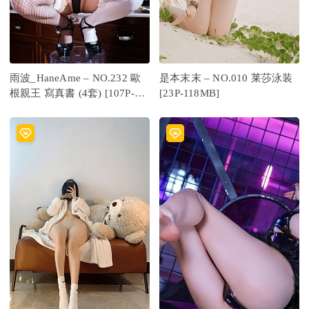
雨波_HaneAme – NO.232 歐
是本末末 – NO.010 莱莎泳装
根親王 寫真書 (4套) [107P-
[23P-118MB]
312MB]