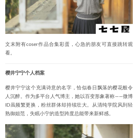
文末附有coser作品合集彩蛋，心急的朋友可直接跳转观
看。
樱井宁宁个人档案
樱井宁宁这个充满诗意的名字，恰似春日飘落的樱花般令
人沉醉。作为多平台人气博主，她以百变形象著称——微博
ID虽频繁更换，粉丝群体却持续壮大。从清纯学院风到轻
熟御姐范，失眠小宁的造型跨度总能带来新鲜感。