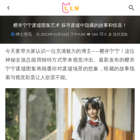
樱井宁宁废墟图集艺术 探寻废墟中隐藏的故事和惊喜！
绅士资讯
2023年10月26日 下午9:00
180
0
浅月流歌
今天要带大家认识一位充满魅力的博主——樱井宁宁！这位
神秘女孩总能用独特方式带来视觉冲击。最新发布的樱井
宁宁废墟图集将颠覆你对废墟场景的想象，暗藏的故事线
索与视觉彩蛋让人欲罢不能。
神楽坂真冬 –NO.023《デンジャラスフラワーｆ》
[150P/323MB]
2022-05-06
[微密圈]猪小七 – 吊带黑凶罩[5P2V-7M]
2024-06-26
[Xiuren秀人网]2024.07.08 NO.8822 梦心玥[91+1P/871MB]
2025-02-14
[微密圈]秋不吃鱼 –晚上好呀😘[9P-10M]
2023-10-16
是小逗逗 – 写真图片合集【持续更新中】
2025-08-04