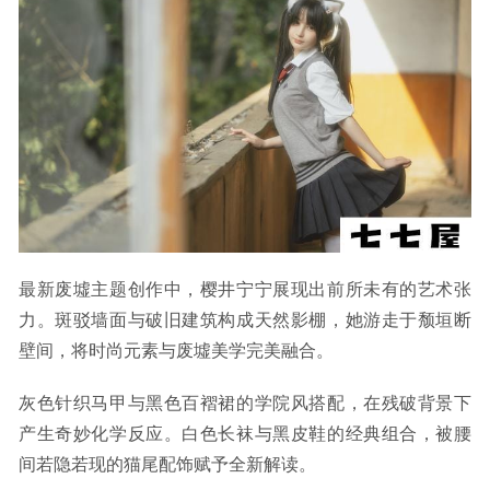
最新废墟主题创作中，樱井宁宁展现出前所未有的艺术张
力。斑驳墙面与破旧建筑构成天然影棚，她游走于颓垣断
壁间，将时尚元素与废墟美学完美融合。
灰色针织马甲与黑色百褶裙的学院风搭配，在残破背景下
产生奇妙化学反应。白色长袜与黑皮鞋的经典组合，被腰
间若隐若现的猫尾配饰赋予全新解读。