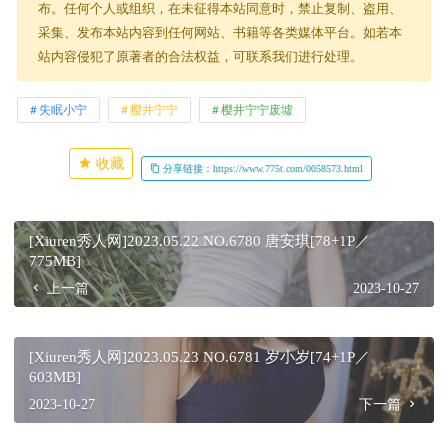
布。任何个人或组织，在未征得本站同意时，禁止复制、盗用、
采集、发布本站内容到任何网站、书籍等各类媒体平台。如若本
站内容侵犯了原著者的合法权益，可联系我们进行处理。
失眠小宁
樱井宁宁
樱井宁宁废墟
收藏
分享链接：https://www.775t.com/0058573.html
[Xiuren秀人网]2023.05.22 NO.6780 唐安琪[78+1P／
775MB]
上一篇
2023-10-27
[Xiuren秀人网]2023.05.23 NO.6781 岁小岁[74+1P／
603MB]
2023-10-27
下一篇