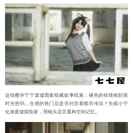
这组樱井宁宁废墟图集暗藏叙事线索：褪色的砖墙铭刻着
时光密码，生锈的铁门后是否封存着都市传说？失眠小宁
化身废墟探险家，用镜头语言重构空间记忆。