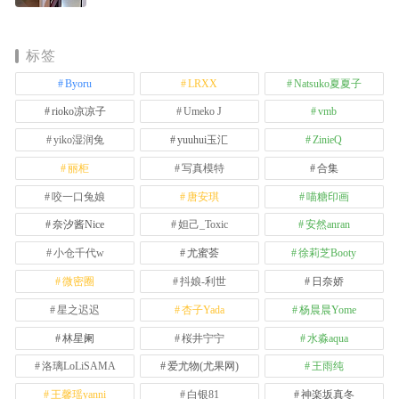
标签
Byoru
LRXX
Natsuko夏夏子
rioko凉凉子
Umeko J
vmb
yiko湿润兔
yuuhui玉汇
ZinieQ
丽柜
写真模特
合集
咬一口兔娘
唐安琪
喵糖印画
奈汐酱Nice
妲己_Toxic
安然anran
小仓千代w
尤蜜荟
徐莉芝Booty
微密圈
抖娘-利世
日奈娇
星之迟迟
杏子Yada
杨晨晨Yome
林星阑
桜井宁宁
水淼aqua
洛璃LoLiSAMA
爱尤物(尤果网)
王雨纯
王馨瑶yanni
白银81
神楽坂真冬