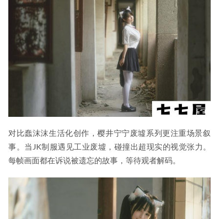
对比蠢沫沫生活化创作，樱井宁宁废墟系列更注重场景叙
事。当JK制服遇见工业废墟，碰撞出超现实的视觉张力。
每帧画面都在诉说被遗忘的故事，等待观者解码。