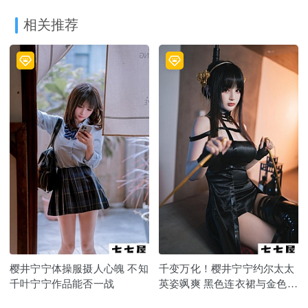
相关推荐
樱井宁宁体操服摄人心魄 不知
千变万化！樱井宁宁约尔太太
千叶宁宁作品能否一战
英姿飒爽 黑色连衣裙与金色发
簪的魔力