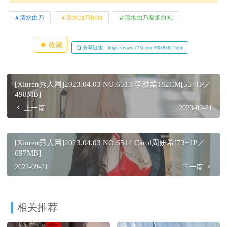
清水由乃
清水由乃抹油
清水由乃靡烟旗袍
收藏
分享链接：https://www.775t.com/0058562.html
[Xiuren秀人网]2023.04.03 NO.6513 李雅柔182CM[55+1P／
498MB]
上一篇
2023-09-21
[Xiuren秀人网]2023.04.03 NO.6514 Carol周妍希[73+1P／
697MB]
2023-09-21
下一篇
相关推荐