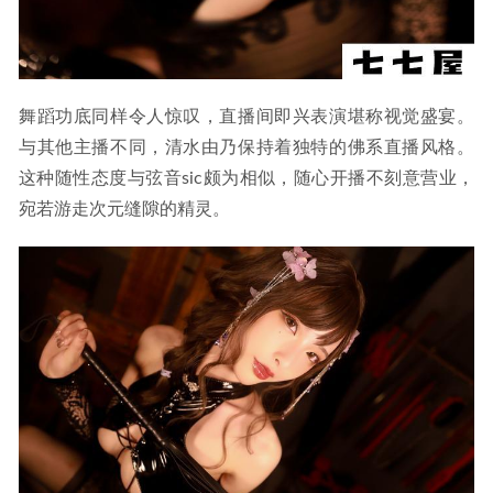
舞蹈功底同样令人惊叹，直播间即兴表演堪称视觉盛宴。
与其他主播不同，清水由乃保持着独特的佛系直播风格。
这种随性态度与弦音sic颇为相似，随心开播不刻意营业，
宛若游走次元缝隙的精灵。