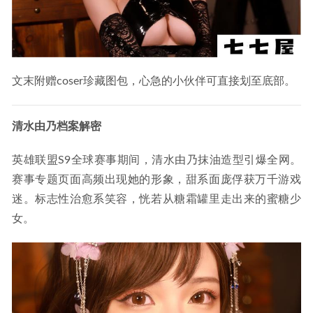
2024-02-18
文末附赠coser珍藏图包，心急的小伙伴可直接划至底部。
清水由乃档案解密
英雄联盟S9全球赛事期间，清水由乃抹油造型引爆全网。
赛事专题页面高频出现她的形象，甜系面庞俘获万千游戏
迷。标志性治愈系笑容，恍若从糖霜罐里走出来的蜜糖少
女。