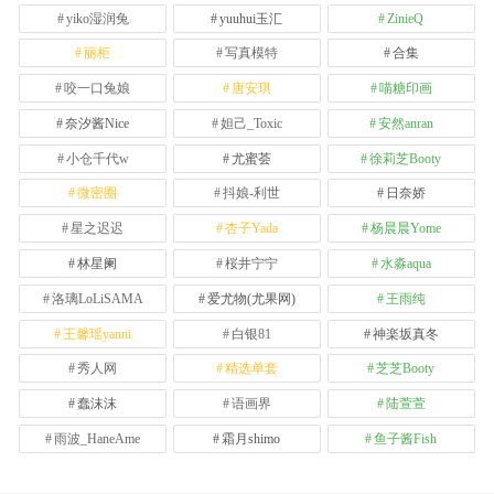
yiko湿润兔
yuuhui玉汇
ZinieQ
丽柜
写真模特
合集
咬一口兔娘
唐安琪
喵糖印画
奈汐酱Nice
妲己_Toxic
安然anran
小仓千代w
尤蜜荟
徐莉芝Booty
微密圈
抖娘-利世
日奈娇
星之迟迟
杏子Yada
杨晨晨Yome
林星阑
桜井宁宁
水淼aqua
洛璃LoLiSAMA
爱尤物(尤果网)
王雨纯
王馨瑶yanni
白银81
神楽坂真冬
秀人网
精选单套
芝芝Booty
蠢沫沫
语画界
陆萱萱
雨波_HaneAme
霜月shimo
鱼子酱Fish