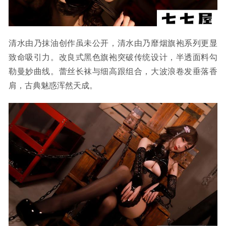
清水由乃抹油创作虽未公开，清水由乃靡烟旗袍系列更显
致命吸引力。改良式黑色旗袍突破传统设计，半透面料勾
勒曼妙曲线。蕾丝长袜与细高跟组合，大波浪卷发垂落香
肩，古典魅惑浑然天成。