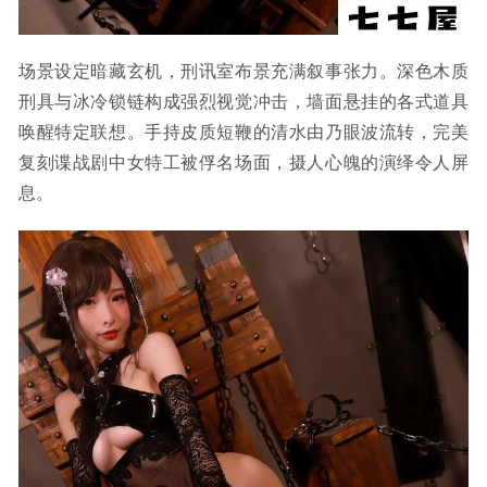
场景设定暗藏玄机，刑讯室布景充满叙事张力。深色木质
刑具与冰冷锁链构成强烈视觉冲击，墙面悬挂的各式道具
唤醒特定联想。手持皮质短鞭的清水由乃眼波流转，完美
复刻谍战剧中女特工被俘名场面，摄人心魄的演绎令人屏
息。