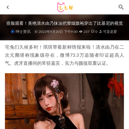
捂脸观看！美艳清水由乃抹油把靡烟旗袍穿出了比基尼的视觉
绅士资讯
2023年9月20日 下午9:00
237
0
可是是爱
宅兔们久候多时！琪琪带着新鲜情报来啦！清水由乃在二
次元圈堪称现象级存在，微博73.3万追随者印证超高人
气。虎牙直播间的常驻嘉宾，实力与颜值双重认证。
[Xiuren秀人网]2025.10.11 NO.10858 鱼子酱Fish[77P/820MB]
2026-05-14
ElyEE子 – NO.126 宝钟玛琳 [29P-34M]
2023-09-25
[Xiuren秀人网]2023.05.19 NO.6771 周于希Sally[87+1P／
824MB]
2023-10-24
[微密圈]脸红Dearie-酒后涩涩[65P-102MB]
2023-01-26
[Xiuren秀人网]2023.11.09 NO.7636 雪糕CiCi[59+1P/528MB]