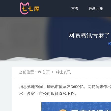
首页
最新合集
网易腾讯亏麻了
迷之呆梨(发
当前位置：
首页
绅士资讯
[微密圈]果儿
[微密圈]陈
消息落地瞬间，腾讯市值蒸发3600亿。网易尚未作出
麻花酱 NO.
水，多家上市公司股价直线下挫。
IESS异思趣