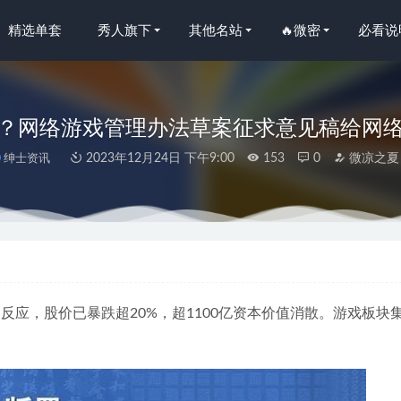
精选单套
秀人旗下
其他名站
🔥微密
必看说
？网络游戏管理办法草案征求意见稿给网
绅士资讯
2023年12月24日 下午9:00
153
0
微凉之夏
条少女) 2023 9月fantia会员订阅合集（6套）[103P-186M]
2023-
Victoria –黑丝吊带[14P1V-434M]
2023-08-19
佩奇yyyy –非常哇塞的蜜桃臀 [41P-63MB]
2023-05-19
反应，股价已暴跌超20%，超1100亿资本价值消散。游戏板块
61 珍珠贝壳[77P2V- 786M]
2024-01-17
向 – 2020.04.01 丝享家711 珊珊 卡哇伊女仆[90P42M]
2022-11-29