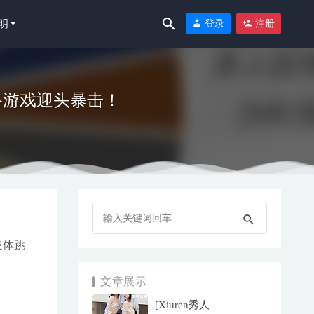
明
登录
注册
络游戏迎头暴击！
10-19
集体跳
文章展示
[Xiuren秀人