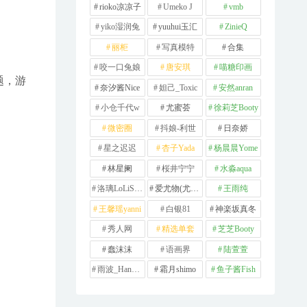
rioko凉凉子
Umeko J
vmb
yiko湿润兔
yuuhui玉汇
ZinieQ
丽柜
写真模特
合集
咬一口兔娘
唐安琪
喵糖印画
题，游
奈汐酱Nice
妲己_Toxic
安然anran
小仓千代w
尤蜜荟
徐莉芝Booty
微密圈
抖娘-利世
日奈娇
星之迟迟
杏子Yada
杨晨晨Yome
林星阑
桜井宁宁
水淼aqua
洛璃LoLiSAMA
爱尤物(尤果网)
王雨纯
王馨瑶yanni
白银81
神楽坂真冬
秀人网
精选单套
芝芝Booty
蠢沫沫
语画界
陆萱萱
雨波_HaneAme
霜月shimo
鱼子酱Fish