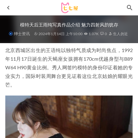
模特天后王雨纯写真作品介绍 魅力四射风韵犹存
绅士资讯
2024年1月14日 上午10:00
1.07K
0
生人勿近
北京西城区出生的王语纯以独特气质成为时尚焦点，1992
年11月17日诞生的天蝎座女孩拥有170cm优越身型与B89 
W64 H90黄金比例。秀人网签约模特的身份印证着她的专
业实力，国际时装周舞台更见证着这位北京姑娘的耀眼光
芒。
[微密圈]不爱笑的赛琳 –蓝色蕾丝包臀裙 [10P-10M]
2023-
10-04
浅安安 – 歪萌社修女 [24P-202MB]
2025-06-19
[微密圈]小萌子 –蓝色渔网 [17P-13M]
2023-12-21
秋和柯基 – NO.91 约尔 福杰[47P-1.43GB]
2022-12-12
[Xiuren秀人网]2023.03.16 NO.6424 江真真[66+1P／637MB]
2023-08-12