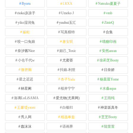
Byoru
LRXX
Natsuko夏夏子
rioko凉凉子
Umeko J
vmb
yiko湿润兔
yuuhui玉汇
ZinieQ
丽柜
写真模特
合集
咬一口兔娘
唐安琪
喵糖印画
奈汐酱Nice
妲己_Toxic
安然anran
小仓千代w
尤蜜荟
徐莉芝Booty
微密圈
抖娘-利世
日奈娇
星之迟迟
杏子Yada
杨晨晨Yome
林星阑
桜井宁宁
水淼aqua
洛璃LoLiSAMA
爱尤物(尤果网)
王雨纯
王馨瑶yanni
白银81
神楽坂真冬
秀人网
精选单套
芝芝Booty
蠢沫沫
语画界
陆萱萱