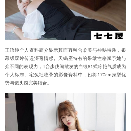
王语纯个人资料简介显示其面容融合柔美与神秘特质，银
幕级双眸传递深邃情感。天蝎座特有的果敢性格赋予她与
众不同的表现力，T台步伐间散发的白银81式冷艳气质成为
个人标志。宅兔社收录的影像资料中，她将170cm身型优
势与镜头感完美结合。