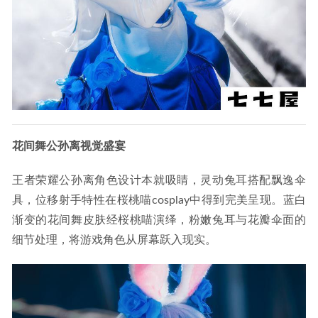
花间舞公孙离视觉盛宴
王者荣耀公孙离角色设计本就吸睛，灵动兔耳搭配飘逸伞
具，位移射手特性在桜桃喵cosplay中得到完美呈现。蓝白
渐变的花间舞皮肤经桜桃喵演绎，粉嫩兔耳与花瓣伞面的
细节处理，将游戏角色从屏幕跃入现实。