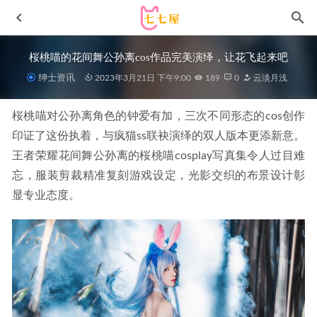
桜桃喵的花间舞公孙离cos作品完美演绎，让花飞起来吧
绅士资讯
2023年3月21日 下午9:00
189
0
云淡月浅
桜桃喵对公孙离角色的钟爱有加，三次不同形态的cos创作
印证了这份执着，与疯猫ss联袂演绎的双人版本更添新意。
王者荣耀花间舞公孙离的桜桃喵cosplay写真集令人过目难
忘，服装剪裁精准复刻游戏设定，光影交织的布景设计彰
显专业态度。
[微密圈]MIYA –惹火红色[17P2V-114M]
2024-02-25
[Xiuren秀人网]2025.08.18 NO.10661 梨霜儿[83P/996.87MB]
2026-03-26
果团网 – 2017.12.30 Vol.114 爱过一场难以承受的诺言
[42P517M]
2022-11-21
姜仁卿 – NO.064 [ArtGravia] Vol.434 Kang In kyung 강인경
[94P-219MB]
2022-08-22