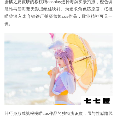
蜜橘之夏皮肤的桜桃喵cosplay选择海滨实景拍摄，橙色调
服饰与碧海蓝天形成绝佳映衬。为追求角色还原度，桜桃
喵曾深入废弃钢铁厂拍摄蕾姆cos作品，敬业精神可见一
斑。
纤巧身形成就桜桃喵cos作品的独特辨识度，虽与性感路线