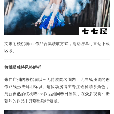
雨波_HaneAme – NO.367 地下城芙蕾雅[31P-441MB]
2025-
01-16
文末附桜桃喵cos作品合集获取方式，滑动屏幕可直达下载
区域。
桜桃喵独特风格解析
来自广州的桜桃喵以三无特质闻名圈内，无曲线强调的创
作路线形成鲜明标识。这位动漫博主专注诠释萌系角色，
清新自然的桜桃喵cos作品如同春日溪流，在众多视觉冲击
强烈的作品中开辟出独特领域。