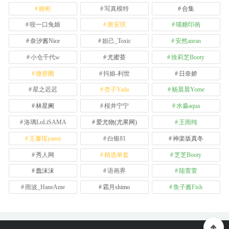
丽柜
写真模特
合集
咬一口兔娘
唐安琪
喵糖印画
奈汐酱Nice
妲己_Toxic
安然anran
小仓千代w
尤蜜荟
徐莉芝Booty
微密圈
抖娘-利世
日奈娇
星之迟迟
杏子Yada
杨晨晨Yome
林星阑
桜井宁宁
水淼aqua
洛璃LoLiSAMA
爱尤物(尤果网)
王雨纯
王馨瑶yanni
白银81
神楽坂真冬
秀人网
精选单套
芝芝Booty
蠢沫沫
语画界
陆萱萱
雨波_HaneAme
霜月shimo
鱼子酱Fish