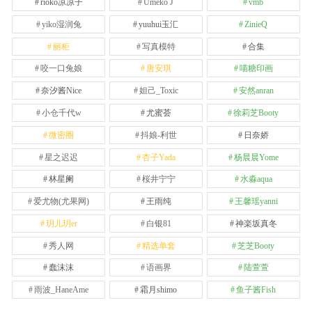
rioko凉凉子
Umeko J
vmb
yiko湿润兔
yuuhui玉汇
ZinieQ
丽柜
写真模特
合集
咬一口兔娘
唐安琪
喵糖印画
奈汐酱Nice
妲己_Toxic
安然anran
小仓千代w
尤蜜荟
徐莉芝Booty
微密圈
抖娘-利世
日奈娇
星之迟迟
杏子Yada
杨晨晨Yome
林星阑
桜井宁宁
水淼aqua
爱尤物(尤果网)
王雨纯
王馨瑶yanni
玥儿玥er
白银81
神楽坂真冬
秀人网
精选单套
芝芝Booty
蠢沫沫
语画界
陆萱萱
雨波_HaneAme
霜月shimo
鱼子酱Fish