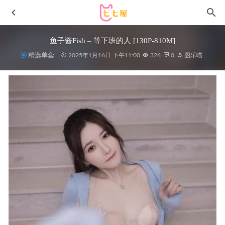
鱼子酱Fish – 等下班的人 [130P-810M]
精选单套
2025年1月16日 下午11:00
326
0
图乐喵
[Xiuren秀人网]2023.03.14 NO.6412 eve雨儿1494[63+1P／
544MB]
2023-06-27
稚乖画册 – 写真图片合集【持续更新中】
2023-06-10
[爱尤物]2023 NO.2673 犹物所 刘邦妮[35P/90MB]
2024-03-
12
尤蜜荟 – 2020.05.20 Vol.473 白茹雪Abby[52+1P250M]
2022-
12-03