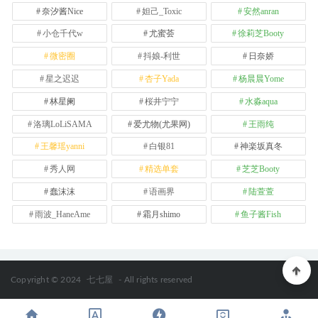
奈汐酱Nice
妲己_Toxic
安然anran
小仓千代w
尤蜜荟
徐莉芝Booty
微密圈
抖娘-利世
日奈娇
星之迟迟
杏子Yada
杨晨晨Yome
林星阑
桜井宁宁
水淼aqua
洛璃LoLiSAMA
爱尤物(尤果网)
王雨纯
王馨瑶yanni
白银81
神楽坂真冬
秀人网
精选单套
芝芝Booty
蠢沫沫
语画界
陆萱萱
雨波_HaneAme
霜月shimo
鱼子酱Fish
Copyright © 2024
七七屋
- All rights reserved