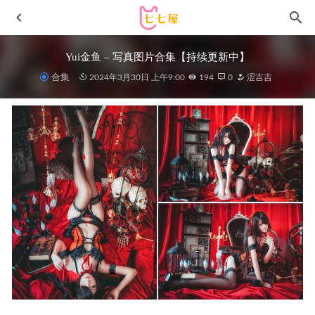
Yui金鱼 – 写真图片合集【持续更新中】
合集
2024年3月30日 上午9:00
194
0
涩吉吉
[微密圈]脸红Dearie-化身主人的MG[38P2V-180MB]
2023-01-
14
[Xiuren秀人网]2025.11.26 NO.11035
CHENCHEN[82P/767.14MB]
2026-06-28
鱼子酱Fish – 都市丽人 [130P-1.56GB]
2023-03-31
秋和柯基 – NO.111 滴蜡[113P1V-4.18G]
2023-07-26
童小芯 – 微密圈写真合集【持续更新中】
2023-04-18