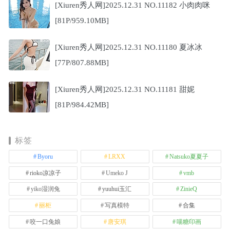
[Xiuren秀人网]2025.12.31 NO.11182 小肉肉咪
[81P/959.10MB]
[Xiuren秀人网]2025.12.31 NO.11180 夏冰冰
[77P/807.88MB]
[Xiuren秀人网]2025.12.31 NO.11181 甜妮
[81P/984.42MB]
标签
Byoru
LRXX
Natsuko夏夏子
rioko凉凉子
Umeko J
vmb
yiko湿润兔
yuuhui玉汇
ZinieQ
丽柜
写真模特
合集
咬一口兔娘
唐安琪
喵糖印画