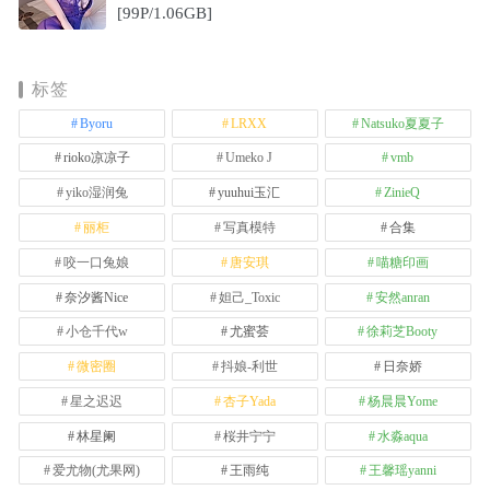
[99P/1.06GB]
标签
Byoru
LRXX
Natsuko夏夏子
rioko凉凉子
Umeko J
vmb
yiko湿润兔
yuuhui玉汇
ZinieQ
丽柜
写真模特
合集
咬一口兔娘
唐安琪
喵糖印画
奈汐酱Nice
妲己_Toxic
安然anran
小仓千代w
尤蜜荟
徐莉芝Booty
微密圈
抖娘-利世
日奈娇
星之迟迟
杏子Yada
杨晨晨Yome
林星阑
桜井宁宁
水淼aqua
爱尤物(尤果网)
王雨纯
王馨瑶yanni