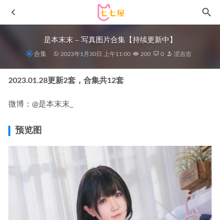
是本末末 – 写真图片合集【持续更新中】
合集
2023年1月30日 上午11:00
200
0
涩吉吉
2023.01.28更新2套，合集共12套
微博：@是本末末_
预览图
雅拉伊 – 2019.08.05 NO.361 Elegant 项兴咏[50P540M]
2022-11-18
[XIUREN秀人网]2022.08.15 VOL.5435 司妃SL[57+1P／
539MB]
2023-01-11
[微密圈]桃沢樱呀 –黄色战袍[46P12V-188M]
2023-09-22
[微密圈]奔跑的晶螺儿 –透视蕾丝装 [26P3V-175MB]
2023-
05-16