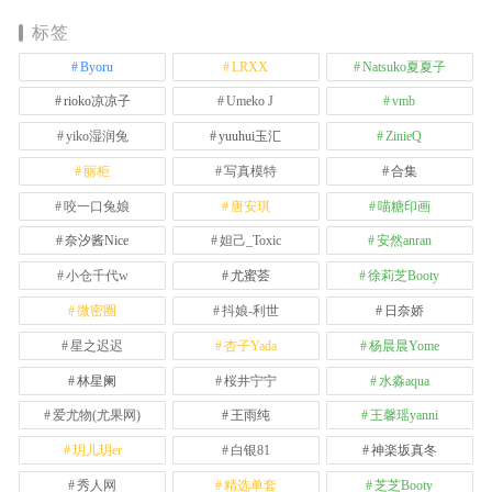
标签
Byoru
LRXX
Natsuko夏夏子
rioko凉凉子
Umeko J
vmb
yiko湿润兔
yuuhui玉汇
ZinieQ
丽柜
写真模特
合集
咬一口兔娘
唐安琪
喵糖印画
奈汐酱Nice
妲己_Toxic
安然anran
小仓千代w
尤蜜荟
徐莉芝Booty
微密圈
抖娘-利世
日奈娇
星之迟迟
杏子Yada
杨晨晨Yome
林星阑
桜井宁宁
水淼aqua
爱尤物(尤果网)
王雨纯
王馨瑶yanni
玥儿玥er
白银81
神楽坂真冬
秀人网
精选单套
芝芝Booty