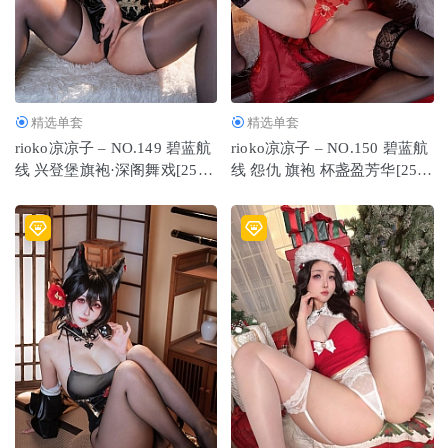
[129P-268M]
2024-05-02
Byoru – NO.100 Rupee [19P-115MB]
2023-04-04
精选单套
精选单套
rioko凉凉子 – NO.149 碧蓝航
rioko凉凉子 – NO.150 碧蓝航
线 兴登堡旗袍·深阁舞戏[25P-
线 怨仇 旗袍 杯盏盈芳华[25P-
236MB]
231MB]