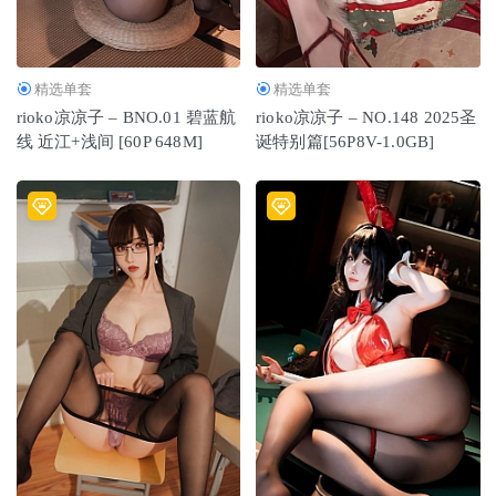
精选单套
精选单套
rioko凉凉子 – BNO.01 碧蓝航
rioko凉凉子 – NO.148 2025圣
线 近江+浅间 [60P 648M]
诞特别篇[56P8V-1.0GB]