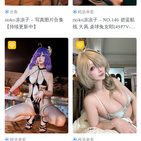
合集
精选单套
rioko凉凉子 – 写真图片合集
rioko凉凉子 – NO.146 碧蓝航
【持续更新中】
线 大凤 桌球兔女郎[49P7V-
462MB]
精选单套
精选单套