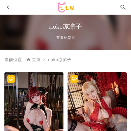
rioko凉凉子
查看标签云
当前位置：
首页
rioko凉凉子
[Xiuren秀人网]2024.08.01 NO.8948 拍黄瓜
girl[81+1P/766MB]
2025-02-25
[Xiuren秀人网]2023.10.25 NO.7558 林煊煊[70+1P/729MB]
2024-01-17
秀人网 – 2020.02.25 No.2003 Lavinia肉肉[36+1P75M]
2022-
11-07
水淼aqua – NO.171 葬送のフリーレン フェルン コスプレ