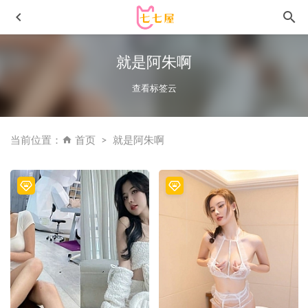
就是阿朱啊
查看标签云
当前位置：
首页
就是阿朱啊
皮皮奶可可爱了啦 – 睫毛自拍[37P2V-1.36GB]
2025-08-03
[Xiuren秀人网]2022.10.21 NO.5742 王雨纯[70+1P／586MB]
2023-04-13
[Xiuren秀人网]2024.09.13 NO.9154 于诺诺ise[63+1P/614MB]
2025-01-23
嗲囡囡 – 2015.10.23 VOL.010 顾欣怡[42P 354M]
2022-11-07
桜井宁宁 – NO.068 电车邂逅[133P-3.26GB]
2022-12-07