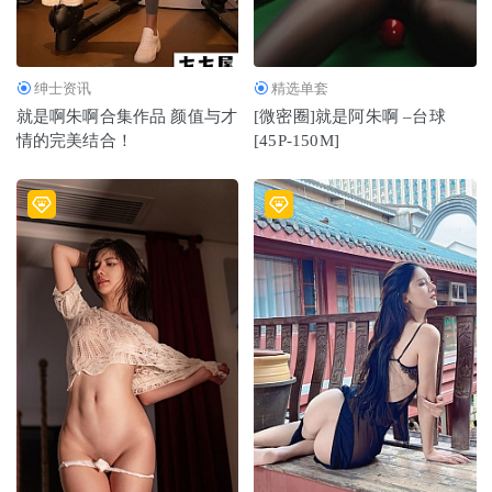
绅士资讯
精选单套
就是啊朱啊合集作品 颜值与才
[微密圈]就是阿朱啊 –台球
情的完美结合！
[45P-150M]